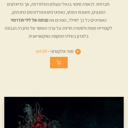
חברתית. לכאורה סיפור בנאלי מעולם המלודרמה, אך הדיאלוגים
השנונים, תשובות המחץ, האפיגרמים והפרדוכסים החכמים,
האופייניים כל כך לוויילד, הופכים את
מניפהּ של לידי וינדרמיר
לקומדיית מופת ולסטירה חריפה על ערכי המוסר של החברה הגבוהה
בלונדון בשלהי התקופה הוויקטוריאנית.
ספר אלקטרוני -
₪0.00