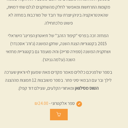
מקומות התרחשות ומאפשר לחלק מהשחקנים לגלם שתי דמויות,
שהאינטראקציה ביניהן יוצרת עוד רובד של מורכבות במחזה לא
פשוט מלכתחילה.
המחזה זכה בפרסי "קיפוד הזהב" של תיאטרון הפרינג' הישראלי
2015 בקטגוריות הצגת השנה, שחקן המשנה (ג'ורג' אסכנדר)
ושחקנית המשנה (סמירה סרייה) והיה מועמד גם בקטגוריית מחזאי
השנה (עלמה גניהר).
בספר שלפניכם כלולים מאמר מקדים מאת שמעון לוי וראיון שערכה
לילך ובר עם הבמאי סיני פתר. בספר משובצות 12 תמונות מההצגה
הטווס מסילוואן
ומאחורי הקלעים, שצילם דוד קפלן.
ספר אלקטרוני -
₪24.00