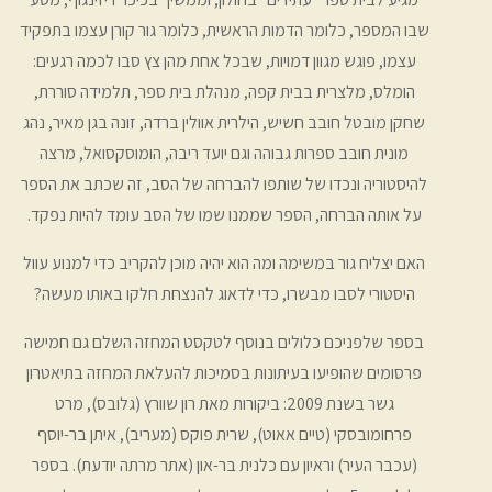
שבו המספר, כלומר הדמות הראשית, כלומר גור קורן עצמו בתפקיד
עצמו, פוגש מגוון דמויות, שבכל אחת מהן צץ סבו לכמה רגעים:
הומלס, מלצרית בבית קפה, מנהלת בית ספר, תלמידה סוררת,
שחקן מובטל חובב חשיש, הילרית אוולין ברדה, זונה בגן מאיר, נהג
מונית חובב ספרות גבוהה וגם יועד ריבה, הומוסקסואל, מרצה
להיסטוריה ונכדו של שותפו להברחה של הסב, זה שכתב את הספר
על אותה הברחה, הספר שממנו שמו של הסב עומד להיות נפקד.
האם יצליח גור במשימה ומה הוא יהיה מוכן להקריב כדי למנוע עוול
היסטורי לסבו מבשרו, כדי לדאוג להנצחת חלקו באותו מעשה?
בספר שלפניכם כלולים בנוסף לטקסט המחזה השלם גם חמישה
פרסומים שהופיעו בעיתונות בסמיכות להעלאת המחזה בתיאטרון
גשר בשנת 2009: ביקורות מאת רון שוורץ (גלובס), מרט
פרחומובסקי (טיים אאוט), שרית פוקס (מעריב), איתן בר-יוסף
(עכבר העיר) וראיון עם כלנית בר-און (אתר מרתה יודעת). בספר