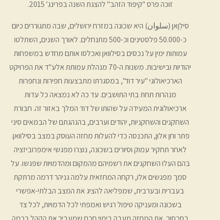
זוכה פרס "קיפוד הזהב" להצגת השנה בפרינג' 2015.
סילְוָאן (سلوان) היא שכונה במזרח ירושלים, שבה מתגוררים כיום
כ-50.000 פלסטינים וכ-500 מתנחלים. לאורך השנים, השתלטו
עמותות ימין על נכסים בסילוואן ואכלסו אותם מחדש במשפחות
יהודיות ובישיבות. משנות ה-70 מנהלת עמותת אלע"ד את הפרויקט
הארכיאולוגי "עיר דוד", במסגרתו מתבצעות חפירות ונחפרות
מנהרות תחת בתי התושבים. עד כה לא נמצאה כל עדות
ארכיאולוגית המעידה על שהותו של דוד המלך באזור זה. חבורת
השחקנים והשחקניות, יהודים וערבים, בהנהגתם של הבמאים סיני
פתר וחן אלון, התכנסה כדי להעלות מחזה העוסק במצב בסילוואן.
לאחר תחקיר עמוק וסיורים בשכונה, נוצרו מפגשי אימפרוביזציה
בהם העלו השחקנים את רשמיהם מהמקום ומהדמויות שפגשו. על
סמך מפגשים אלו, רקחה המחזאית עלמה גניהר דרמה מרתקת
בעברית ובערבית, שמפליאה להציג את המצב הבלתי-אפשרי
בשכונה ומעניקה טיפול רגיש ואמפתי לכל הדמויות, לכל צד
בסכסוך. את המחזה מעבה בימוי חכם שמעביר את הקהל בכמה