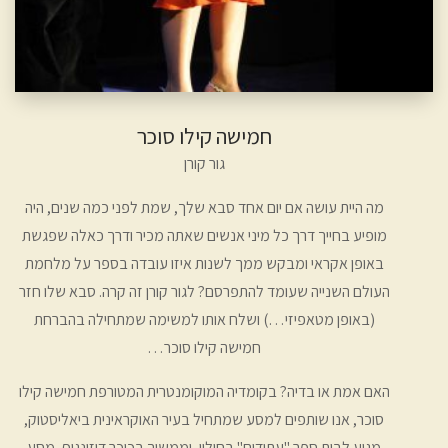
חמישה קילו סוכר
גור קורן
מה היית עושה אם יום אחד סבא שלך, שמת לפני כמה שנים, היה
מופיע בחייך דרך כל מיני אנשים שאתה מכיר ודרך כאלה שפגשת
באופן אקראי ומבקש ממך לשנות איזו עובדה בספר על מלחמת
העולם השנייה שעומד להתפרסם? לגור קורן זה קרה. סבא שלו חזר
(באופן מטאפיזי…) ושלח אותו למשימה שמתחילה בהברחת
חמישה קילו סוכר…
האם אמת או בדיה? בקומדיה המוקומנטרית המטורפת חמישה קילו
סוכר, אנו שותפים למסע שמתחיל בעיר האוקראינית ביאליסטוק,
מגיע לבית ספר "עתידים" בחולון, וממשיך בכיכר דיזינגוף, מסע