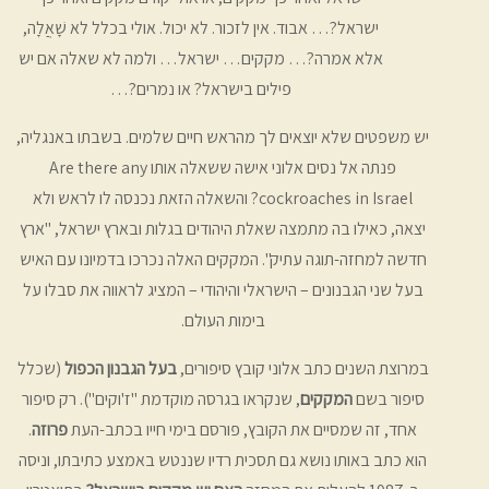
ישראל?… אבוד. אין לזכור. לא יכול. אולי בכלל לא שָׁאֲלָה,
אלא אמרה?… מקקים… ישראל… ולמה לא שאלה אם יש
פילים בישראל? או נמרים?…
יש משפטים שלא יוצאים לך מהראש חיים שלמים. בשבתו באנגליה,
פנתה אל נסים אלוני אישה ששאלה אותו Are there any
cockroaches in Israel? והשאלה הזאת נכנסה לו לראש ולא
יצאה, כאילו בה מתמצה שאלת היהודים בגלות ובארץ ישראל, "ארץ
חדשה למחזה-תוגה עתיק". המקקים האלה נכרכו בדמיונו עם האיש
בעל שני הגבנונים – הישראלי והיהודי – המציג לראווה את סבלו על
בימות העולם.
במרוצת השנים כתב אלוני קובץ סיפורים,
בעל הגבנון הכפול
(שכלל
סיפור בשם
המקקים
, שנקראו בגרסה מוקדמת "ז'וקים"). רק סיפור
אחד, זה שמסיים את הקובץ, פורסם בימי חייו בכתב-העת
פרוזה
.
הוא כתב באותו נושא גם תסכית רדיו שננטש באמצע כתיבתו, וניסה