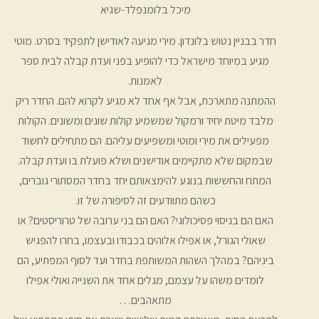
מיכל בלומנפלד-שגיא
חדר בבניין נטוש בלונדון. מירי מגיעה לאודישן לתפקיד בסרט. מוטי
מגיע במיוחד מישראל כדי להופיע בפני ועדת קבלה לבית ספר
לאמנות.
ההמתנה מתארכת, אבל אף אחד לא מגיע לקרוא להם. החדר ריק
מלבד מיטת יחיד ורמקול שמשמיע קולות שונים ומשונים. הקולות
מפעילים את מירי ומוטי ומשפיעים עליהם. הם מתחילים לחשוד
שבמקום שלא מתקיימים אודישנים ושלא פועלת בו ועדת קבלה.
המתח והחששות בנוגע להימצאותם יחד בחדר המסתורי גוברים,
כשהם מתוודעים זה לסיפורה של זו.
האם הם בניסוי פסיכולוגי? האם הם בני ערובה של טרוריסטים? או
שאולי הגורל, או אפילו אלוהים בכבודו ובעצמו, בחרו להפגיש
ביניהם? במהלך השהות המשותפת בחדר ועד לסוף המפתיע, הם
לומדים משהו על עצמם, מגלים אחד את השנייה ואולי אפילו
מתאהבים…