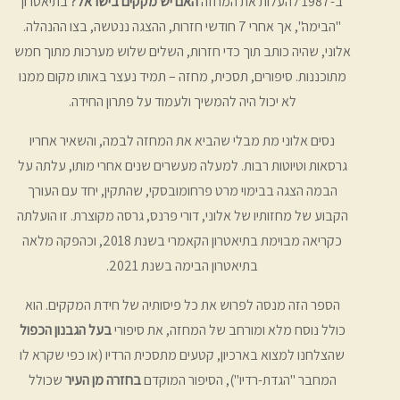
ב-1987 להעלות את המחזה
האם יש מקקים בישראל?
בתיאטרון
"הבימה", אך אחרי 7 חודשי חזרות, ההצגה ננטשה, בצו ההנהלה.
אלוני, שהיה כותב תוך כדי חזרות, השלים שלוש מערכות מתוך חמש
מתוכננות. סיפורים, תסכית, מחזה – תמיד נעצר באותו מקום ממנו
לא יכול היה להמשיך ולעמוד על פתרון החידה.
נסים אלוני מת מבלי שהביא את המחזה לבמה, והשאיר אחריו
גרסאות וטיוטות רבות. למעלה מעשרים שנים אחרי מותו, עלתה על
הבמה הצגה בבימוי מרט פרחומובסקי, שהתקין, יחד עם העורך
הקבוע של מחזותיו של אלוני, דורי פרנס, גרסה מקוצרת. זו הועלתה
כקריאה מבוימת בתיאטרון הקאמרי בשנת 2018, וכהפקה מלאה
בתיאטרון הבימה בשנת 2021.
הספר הזה מנסה לפרוש את כל פיסותיה של חידת המקקים. הוא
כולל נוסח מלא ומורחב של המחזה, את סיפורי
בעל הגבנון הכפול
שהצלחנו למצוא בארכיון, קטעים מתסכית הרדיו (או כפי שקרא לו
המחבר "הגדת-רדיו"), הסיפור המוקדם
בחזרה מן העיר
שכולל