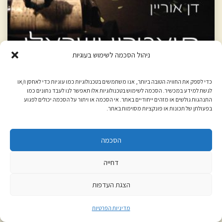
ניהול הסכמה לשימוש בעוגיות
כדי לספק את החוויה הטובה ביותר, אנו משתמשים בטכנולוגיות כמו עוגיות כדי לאחסן ו/או
לגשת למידע במכשיר. הסכמה לשימוש בטכנולוגיות אלו תאפשר לנו לעבד נתונים כמו
התנהגות גולשים או מזהים ייחודיים באתר. אי הסכמה או ויתור על הסכמה יכולים לפגוע
בפעולתן של תכונות או פונקציות מסוימות באתר.
תיאטרון ישראלי בעידן טלוויזיוני
דן אוריין
הסכמה
כיצד השפיעה הטלוויזיה על התיאטרון בישראל? כדי לענות על
דחייה
השאלה סוקר הספר את ההיסטוריה של הטלוויזיה בישראל כנגד
הצגת העדפות
התמורות שחלו במקביל ברפרטואר התיאטרון, ממפה את השונה
והמשותף ומציע מתודולוגיה לחקר התופעה. בחלקו השני, מתמקד
מדיניות הפרטיות
הספר בתיאטרון נשים טלוויזיוני ובעיקר ביצירתן של המחזאיות עדנה