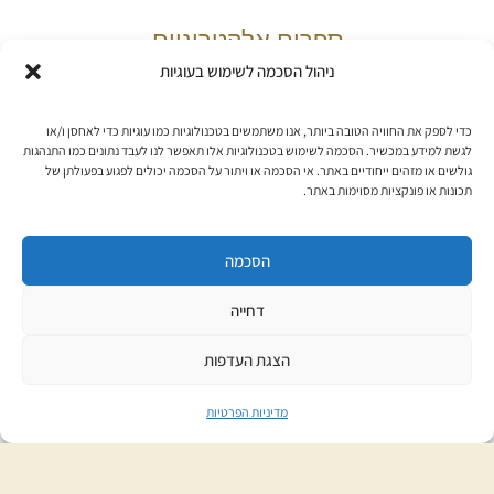
ספרים אלקטרוניים
ניהול הסכמה לשימוש בעוגיות
היכן הספרים שרכשתי?
כדי לספק את החוויה הטובה ביותר, אנו משתמשים בטכנולוגיות כמו עוגיות כדי לאחסן ו/או
איך קוראים ספרי ePub3?
לגשת למידע במכשיר. הסכמה לשימוש בטכנולוגיות אלו תאפשר לנו לעבד נתונים כמו התנהגות
איך קוראים ספרי Kindle?
גולשים או מזהים ייחודיים באתר. אי הסכמה או ויתור על הסכמה יכולים לפגוע בפעולתן של
תכונות או פונקציות מסוימות באתר.
פתרון בעיות נפוצות
דיווח על בעיות והפרות
הסכמה
דחייה
הרשמה לניוזלטר
הצגת העדפות
מדיניות הפרטיות
אני מאשר/ת את
מדיניות הפרטיות