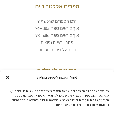
ספרים אלקטרוניים
היכן הספרים שרכשתי?
איך קוראים ספרי ePub3?
איך קוראים ספרי Kindle?
פתרון בעיות נפוצות
דיווח על בעיות והפרות
הרשמה לניוזלטר
ניהול הסכמה לשימוש בעוגיות
כדי לספק את החוויה הטובה ביותר, אנו משתמשים בטכנולוגיות כמו עוגיות כדי לאחסן ו/או
אני מאשר/ת את
מדיניות הפרטיות
לגשת למידע במכשיר. הסכמה לשימוש בטכנולוגיות אלו תאפשר לנו לעבד נתונים כמו
התנהגות גולשים או מזהים ייחודיים באתר. אי הסכמה או ויתור על הסכמה יכולים לפגוע
בפעולתן של תכונות או פונקציות מסוימות באתר.