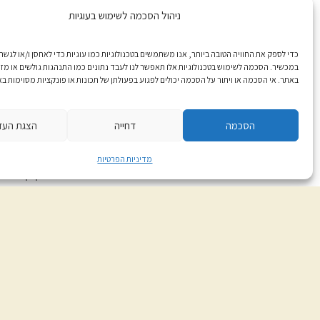
ניהול הסכמה לשימוש בעוגיות
כדי לספק את החוויה הטובה ביותר, אנו משתמשים בטכנולוגיות כמו עוגיות כדי לאחסן ו/או לגשת
בית אוצר::ספרים
החנות המק
במכשיר. הסכמה לשימוש בטכנולוגיות אלו תאפשר לנו לעבד נתונים כמו התנהגות גולשים או מזהי
באתר. אי הסכמה או ויתור על הסכמה יכולים לפגוע בפעולתן של תכונות או פונקציות מסוימות ב
אודות ההוצאה
יצירת קשר
הגשת כתבי יד
הסכמה
דחייה
הצגת העד
מדיניות מש
משולחן העורכים (הבלוג)
ביטולים וה
מדיניות הפרטיות
תקנון האת
עזרה
בית אוצר::ספרים © 2026, כל הזכויות שמורות. פיתוח האתר: