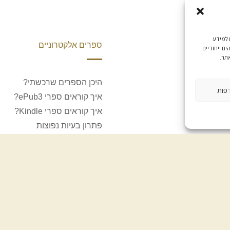
 למידע
וונת
ספרים אלקטרוניים
ם ייחודיים
אתר.
היכן הספרים שרכשתי?
פות
לוחים
איך קוראים ספרי ePub3?
חזרות
איך קוראים ספרי Kindle?
ר
פתרון בעיות נפוצות
דיווח על בעיות והפרות
קנטאור
.
הצהרת נגישות