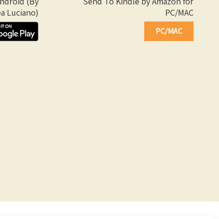
Android (By
Send To Kindle by Amazon for
a Luciano)
PC/MAC
PC/MAC