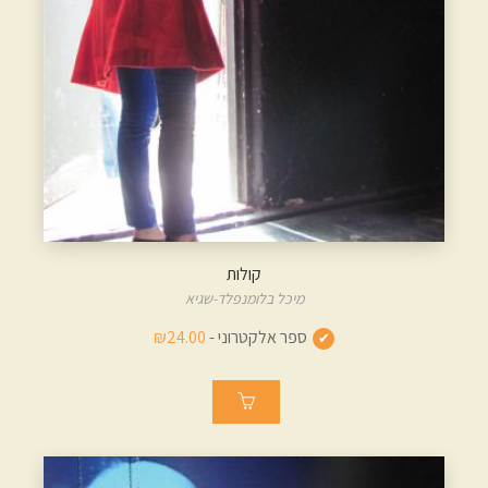
קולות
מיכל בלומנפלד-שגיא
ספר אלקטרוני -
₪24.00