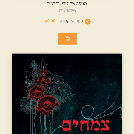
מניפהּ של לידי וינדרמיר
אוסקר ויילד
ספר אלקטרוני -
₪0.00