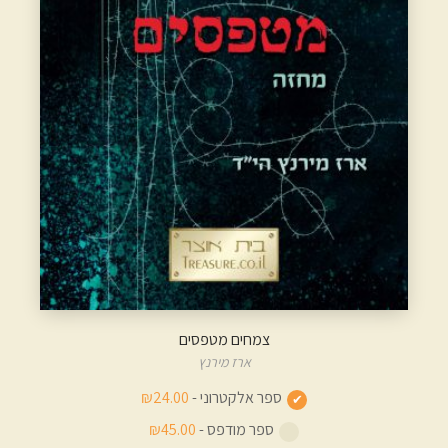
צמחים מטפסים
ארז מירנץ
ספר אלקטרוני -
₪24.00
ספר מודפס -
₪45.00