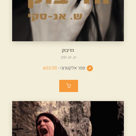
הדיבוק
ש. אנ-סקי
ספר אלקטרוני -
₪10.00