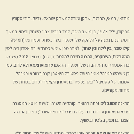
מחזאי, במאי, מתרגם, שחקן ומורה למשחק ישראלי. (דיוקן: דודי סקורי)
גור קורן, יליד 1973, בן מושב היוגב, למד ב"בית צבי" משחק ובימוי. במשך
חמש שנים נמנה על הלהקה של תיאטרון גשר כשחקן וכמחזאי (
חמישה
קילו סוכר
,
בין לילה ובין שחר
). לאחר מכן שימש כמחזאי בתיאטרון בית לסין:
המוגבלים
,
השחקנית
,
ההצגה חייבת להיגמר
(תרגום). מינואר 2018 משמש
כדראמטורג ומחזאי הבית של תיאטרון הקאמרי:
רומיאו ואמא
ו
לא לריב
. כמו
כן משמש כמנהל אומנותי של פסטיבל תיאטרון קצר בצוותא וכמנהל
אמנותי של פסטיבל "כאן ועכשיו" בתיאטרון הקאמרי (טרום בכורות של
מחזות מקוריים).
ההצגה
המוגבלים
זכתה בתואר "קומדיית השנה" לשנת 2014 במסגרת
פרסי התיאטרון וגור גם זכה עליה בפרס "מחזאי השנה"; כמו כן ההצגה
הוצגה ברומא, בצ'כיה ובשוויץ.
ההצגה
רומיאו ואמא
זיכתה אותו בפרס "מחזאי השנה" של עיריית ת"א