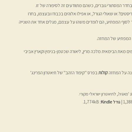
דר המסתורי גוברים, כשהם מתוודעים זה לסיפורה של זו.
יסטים? או שאולי הגורל, או אפילו אלוהים בכבודו ובעצמו, בחרו
לסוף המפתיע, הם לומדים משהו על עצמם, מגלים אחד את השנייה
 המפתיע של המחזה.
 מאת הבימאית מלכה מרין, ליאורה שכטמן-בנימין וקארין אביבי
נה על המחזה
קולות
בפרס "קיפוד הזהב" של תיאטרון הפרינג'
:
'מאגיה', לתיאטרון ישראלי מקורי
1,38
גודל Kindle:‏
1,774kB