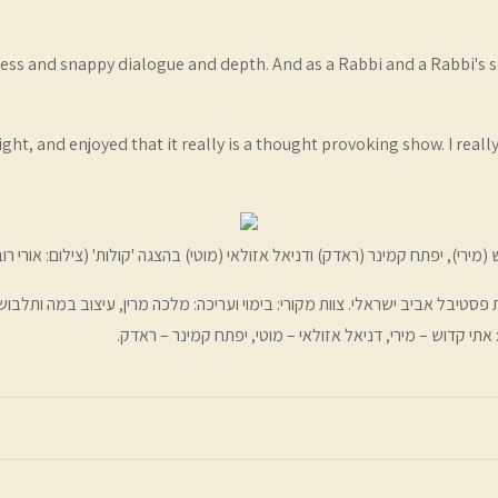
exiness and snappy dialogue and depth. And as a Rabbi and a Rabbi's s
ight, and enjoyed that it really is a thought provoking show. I reall
(מירי), יפתח קמינר (ראדק) ודניאל אזולאי (מוטי) בהצגה 'קולות' (צילום: אורי רוב
ן הסמטה, במסגרת פסטיבל אביב ישראלי. צוות מקורי: בימוי ועריכה: מלכה מרין, עיצוב במה ו
 אתי קדוש – מירי, דניאל אזולאי – מוטי, יפתח קמינר – ראדק.