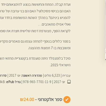
ועדת קבלה. המתח והחששות בנוגע להימצאותם יחד בח
האם הם בניסוי פסיכולוגי? האם הם בני ערובה של טרור
להפגיש ביניהם? במהלך השהות המשותפת בחדר ועד 
ואולי אפילו מתאהבים…
לקראת הסוף, מצטרפת דמות שלישית ויוצרת את סופו
בספר כלולים בנוסף למחזה עצמו גם מאמרים מקדימים
ומשובצות בו 7 תמונות מההצגה.
מיכל בלומנפלד היתה מועמדת בקטגוריית מחזאי הש
הישראלי 2015.
עברית
6,523 מלים
מהדורה ראשונה:
יוני 2017
סדרה
יוני 2017
978-965-7701-11-9
גודל ePub:‏
8kB
ספר אלקטרוני -
₪24.00