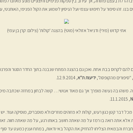
בו הדלת בעצם פתוחה, אך עירוב בין ספקות פנימיים וחיצוניים מונע מאתנו לפת
ם בנו. זהו סיפור על חיפוש עצמי ועל הניסיון לשמוע את הקול הפנימי, האותנטי,
אתי קדוש (מירי) ודניאל אזולאי (מוטי) בהצגה 'קולות' (צילום: קרן בן עמי)
ום להם לקרוס בבת אחת. ואכן גם בהצגה המתח שנבנה בתוך החדר הסגור והפרנ
 "סיפורים מהקופסה",
ידיעות ת"א
, 12.9.2014.
ה. משהו בה נעשה מופרך אך גם מאוד אנושי… קשה לבחון במחזה שכתבה מיכל 
N
, ‏11.1.2015.
דבר קטן כגון רעש, קולות לא מזוהים מוזרים ולא מוסברים, מוסיקה ועוד. י
יות אלא אתה רואה בו רמז על מה שאתה חושב באותו רגע, על מה שאתה חווה. 
ברת והבמאית הצליחו להחזיק את הקהל באי ודאות, במתח וענין כמעט עד סוף ה