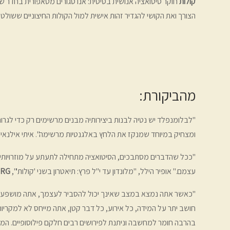
קולות
חוקר סיטואציה אנושית בסיסית: אנו סגורים מטאפורית בחדר ש
הצורך ואת הקושי להגדיר זהות אישית למול הקולות החיצוניים ששולטי
מהביקורת:
"לבלומנפלד יש נטיה לבנות ביצירותיה מבנים מרשימים רק כדי לגר
ומצחיק במיוחד שמנקז את הלחץ באלגנטיות מרשימה". איתי אילנאי,
"ככל שהדברים מסתבכים, הסיטואציה מתחילה לתעתע על מוזרויותי
עצמם." אופיר הילל, "
מלונדון עד י"ל פרץ: תיאטרון בשני 'קולות'
",
RG
"כאשר אתה נמצא במצב שאינך יכול להסביר לעצמך, אתה מושפע מכל 
חושב יתר על המידה, כל אירוע, כל דבר קטן, אתה מייחס לא למקר
בהרבה חומר למחשבה וניתנת לפירושים רבים חלקם פילוסופיים. המח