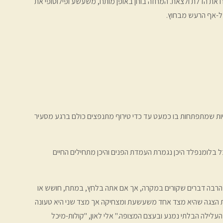
וח את הדלת ולצאת. המחזה בוחן באופן מותח, משעשע ופילוסופי את
 על-אף הרעש מבחוץ.
ויות שמתפתחות בו כמעט עד כדי טירוף מתנפצים כולם ברגע מסעיר
בלומנפלד היכן נגמרת העמדת הפנים והיכן מתחילים החיים
ש הרבה דברים שקורים במקרה, אך אם אתה בלחץ, במתח, חושש או
זאת הצגה שהיא מצד אחד משעשעת ומצחיקה אך מצד שני היא טעונה
עלילה הבלתי נמנע ובעצם המצופה." אלי לאון, "
קולות-מיכל