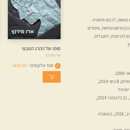
 משווה, לרבות תיאוריה
ו כן פרסם מחזות, סיפורים
מו לגרמנית, לאנגלית,
.
סופו של ההרג הטבעי
ארז מירנץ
ספר אלקטרוני -
₪10.00
20.
– מונודרמה. פרימיירה: מרכז ז'ראר בכר בירושלים, 8 ביוני 2014,
ישראל.
– פרימיירה: תיאטרון קרוב בתל-אביב, 11 בדצמבר 2014,
– פרימיירה: תיאטרון קרוב בתל-אביב, 2016, במסגרת