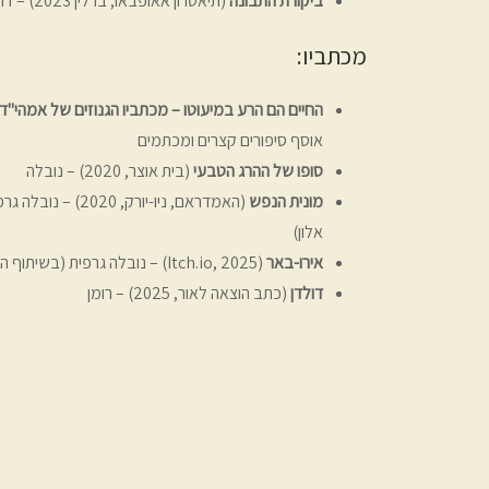
ביקורת התבונה
(תיאטרון אאופבאו, ברלין 2023) – דרמה-סופיה
מכתביו:
החיים הם הרע במיעוטו
– מכתביו הגנוזים של אמהי"ד
אוסף סיפורים קצרים ומכתמים
סופו של ההרג הטבעי
(בית אוצר, 2020) – נובלה
מונית הנפש
(האמדראם, ניו-יורק, 0
אלון)
אירו-באר
(Itch.io, 2025) – נובלה גרפית (בשיתוף המאייר דן אלון)
דולדן
(כתב הוצאה לאור, 2025) – רומן