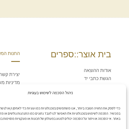
בית אוצר::ספרים
החנות המק
אודות ההוצאה
יצירת קשר
הגשת כתבי יד
מדיניות מש
משולחן העורכים (הבלוג)
ביטולים וה
ניהול הסכמה לשימוש בעוגיות
תקנון האת
עזרה
כדי לספק את החוויה הטובה ביותר, אנו משתמשים בטכנולוגיות כמו עוגיות כדי לאחסן ו/או לגשת
במכשיר. הסכמה לשימוש בטכנולוגיות אלו תאפשר לנו לעבד נתונים כמו התנהגות גולשים או מזהי
באתר. אי הסכמה או ויתור על הסכמה יכולים לפגוע בפעולתן של תכונות או פונקציות מסוימות ב