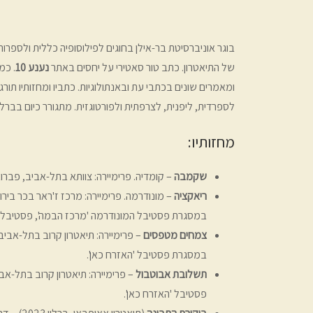
בוגר אוניברסיטת בר-אילן בחוגים לפילוסופיה כללית ולספרות
של התיאטרון. כתב טור סאטירי על יחסים באתר
נענע 10
. כמ
ומאמרים שונים בכתבי עת ובאנתולוגיות. כתביו ומחזותיו תורג
לספרדית, ליפנית, לצרפתית ולפורטוגזית. מתגורר כיום בברלין
מחזותיו:
שקמבה
– קומדיה. פרימיירה: צוותא בתל-אביב, פברואר 06
ריאקציה
במסגרת פסטיבל המונודרמה 'מרכז הבמה', פסטיבל 
צמחים מטפסים
במסגרת פסטיבל 'האזרח כאן'.
תשלובת אבוטבול
פסטיבל 'האזרח כאן'.