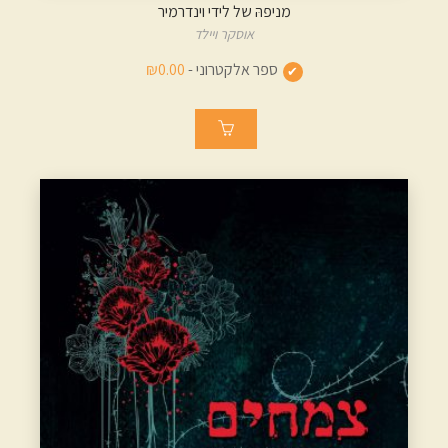
מניפהּ של לידי וינדרמיר
אוסקר ויילד
ספר אלקטרוני -
₪0.00