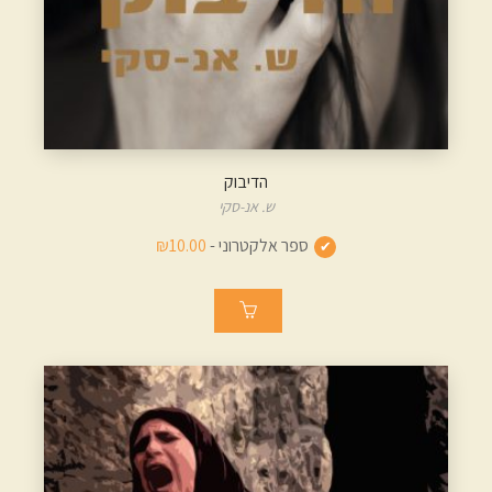
הדיבוק
ש. אנ-סקי
ספר אלקטרוני -
₪10.00