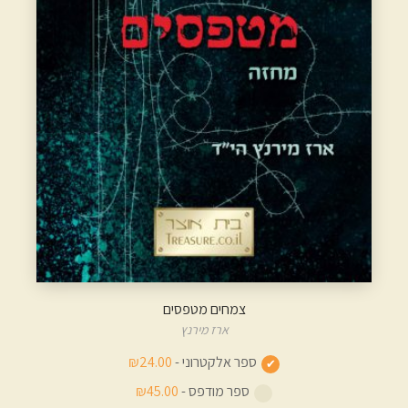
צמחים מטפסים
ארז מירנץ
ספר אלקטרוני -
₪24.00
ספר מודפס -
₪45.00