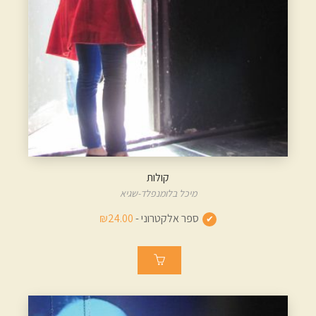
קולות
מיכל בלומנפלד-שגיא
ספר אלקטרוני -
₪24.00