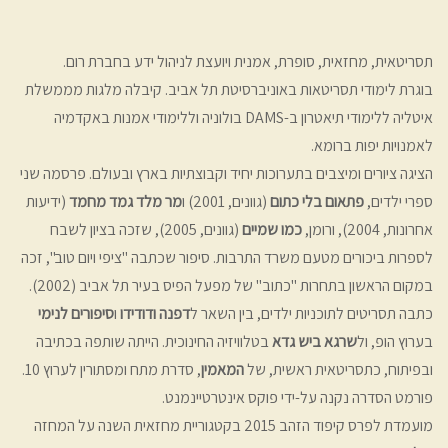
תסריטאית, מחזאית, סופרת, אמנית ויועצת לניהול ידע בחברת רום.
בוגרת לימודי תסריטאות באוניברסיטת תל אביב. קיבלה מלגות מממשלת
איטליה ללימודי תיאטרון ב-DAMS בולוניה וללימודי אמנות באקדמיה
לאמנויות יפות ברומא.
הציגה ציורים ומיצבים בתערוכות יחיד וקבוצתיות בארץ ובעולם. פרסמה שני
ספרי ילדים,
פתאום בלי כתום
(גוונים, 2001) ו
מר מלד גמד מחמד
(ידיעות
אחרונות, 2004), ורומן,
כמו שמיים
(גוונים, 2005), שזכה בציון לשבח
לספרות ביכורים מטעם משרד התרבות. סיפור שכתבה "ציפי ויום טוב", זכה
במקום הראשון בתחרות "כתוב" של מפעל הפיס בעיר תל אביב (2002).
כתבה תסריטים לתוכניות ילדים, בין השאר ל
דפנה ודודידו
ו
סיפורים לנימי
בערוץ הופ, ול
שרגא ביש גדא
בטלוויזיה החינוכית. הייתה שותפה בכתיבה
ובפיתוח, כתסריטאית ראשית, של
המאמין
, סדרת מתח ומסתורין לערוץ 10.
פורמט הסדרה נקנה על-ידי פוקס אינטרטיינמנט.
מועמדת לפרס קיפוד הזהב 2015 בקטגוריית מחזאית השנה על המחזה