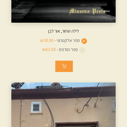
לילה שחור, אור לבן
ספר אלקטרוני -
₪30.00
ספר מודפס -
₪62.00