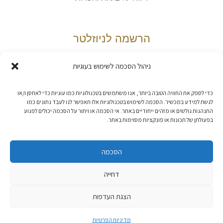
הרשמה לניוזלטר
ניהול הסכמה לשימוש בעוגיות
אני מאשר/ת את
מדיניות הפרטיות
כדי לספק את החוויה הטובה ביותר, אנו משתמשים בטכנולוגיות כמו עוגיות כדי לאחסן ו/או
לגשת למידע במכשיר. הסכמה לשימוש בטכנולוגיות אלו תאפשר לנו לעבד נתונים כמו
התנהגות גולשים או מזהים ייחודיים באתר. אי הסכמה או ויתור על הסכמה יכולים לפגוע
בפעולתן של תכונות או פונקציות מסוימות באתר.
הסכמה
דחייה
בית אוצר::ספרים © 2026, כל הזכויות שמורות. פיתוח האתר:
קנטאור
.
הצגת העדפות
הצהרת נגישות
מדיניות הפרטיות