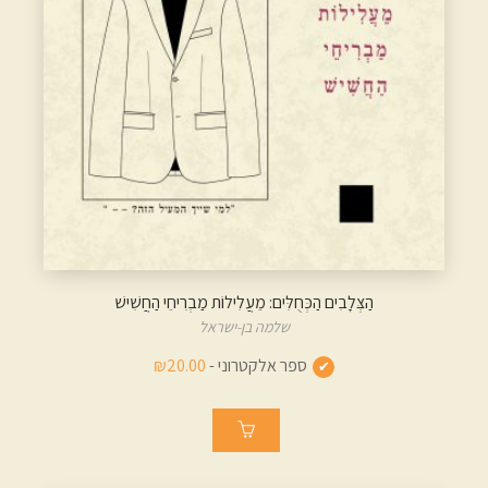
הַצְּלָבִים הַכְּחֻלִּים: מֵעֲלִילוֹת מַבְרִיחֵי הַחֲשִׁישׁ
שלמה בן-ישראל
ספר אלקטרוני -
₪20.00