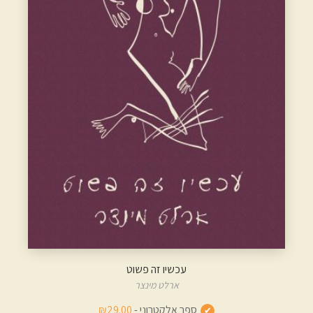
עכשיו זה פשוט
ארלט מינצר
ספר אלקטרוני -
₪29.00