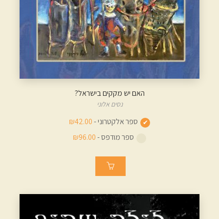
האם יש מקקים בישראל?
נסים אלוני
ספר אלקטרוני -
₪42.00
ספר מודפס -
₪96.00