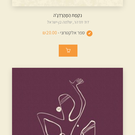
נִקְמַת הַמָּהַרַדְגָ'ה
דוד תדהר,
שלמה בן-ישראל
ספר אלקטרוני -
₪20.00