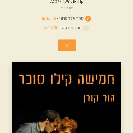
קחו את היקר לי מכל
שרה כוי
ספר אלקטרוני -
₪33.00
ספר מודפס -
₪78.00