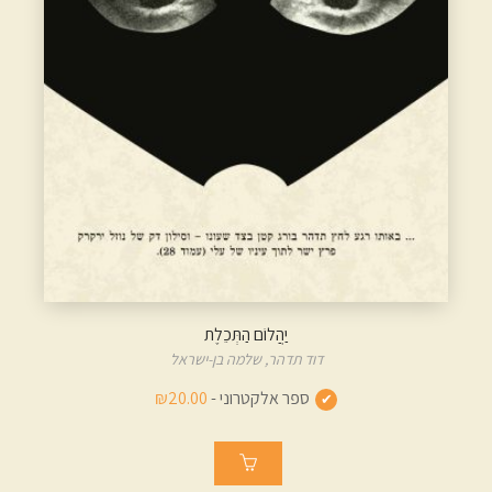
יַהֲלוֹם הַתְּכֵלֶת
דוד תדהר,
שלמה בן-ישראל
ספר אלקטרוני -
₪20.00