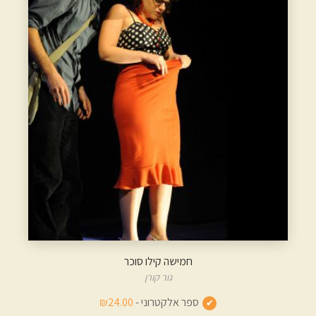
חמישה קילו סוכר
גור קורן
ספר אלקטרוני -
₪24.00