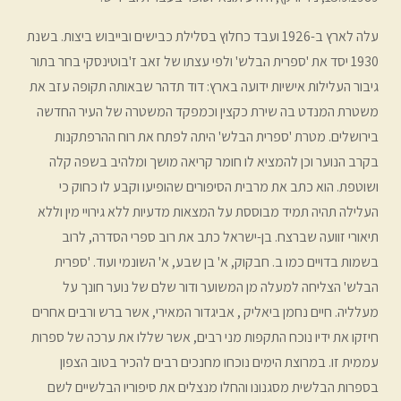
עלה לארץ ב-1926 ועבד כחלוץ בסלילת כבישים ובייבוש ביצות. בשנת
1930 יסד את 'ספרית הבלש' ולפי עצתו של זאב ז'בוטינסקי בחר בתור
גיבור העלילות אישיות ידועה בארץ: דוד תדהר שבאותה תקופה עזב את
משטרת המנדט בה שירת כקצין וכמפקד המשטרה של העיר החדשה
בירושלים. מטרת 'ספרית הבלש' היתה לפתח את רוח ההרפתקנות
בקרב הנוער וכן להמציא לו חומר קריאה מושך ומלהיב בשפה קלה
ושוטפת. הוא כתב את מרבית הסיפורים שהופיעו וקבע לו כחוק כי
העלילה תהיה תמיד מבוססת על המצאות מדעיות ללא גירויי מין וללא
תיאורי זוועה שברצח. בן-ישראל כתב את רוב ספרי הסדרה, לרוב
בשמות בדויים כמו ב. חבקוק, א' בן שבע, א' השונמי ועוד. 'ספרית
הבלש' הצליחה למעלה מן המשוער ודור שלם של נוער חונך על
מעלליה. חיים נחמן ביאליק , אביגדור המאירי, אשר ברש ורבים אחרים
חיזקו את ידיו נוכח התקפות מני רבים, אשר שללו את ערכה של ספרות
עממית זו. במרוצת הימים נוכחו מחנכים רבים להכיר בטוב הצפון
בספרות הבלשית מסגנונו והחלו מנצלים את סיפוריו הבלשיים לשם