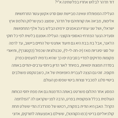
דוד תדהר לבלוש אחריו בפלשתינה א"י?
העלילה המפותלת שאינה מביישת שום סרט אקשן עטור התרחשויות
אלימות, מביאה את קורותיהם של תדהר, שמוצג כעין שרלוק הולמס ארץ
ישראלי, ושל שני עוזריו הנאמנים: ירמיהו הבלש בעל אלף התחפושות
וסעדיה הנער המזרחי האסופי והקוצני. העלילה אומנם בלשית לפי כל חוקי
הז'אנר, אבל בת בבת היא גם תיעוד אותנטי של החיים ביישוב, עד לרמה
של סוגי סיגריות מאז (יה-חה-לי-לי), טכנולוגיות שכפול (הֶקְטוֹגרף), ותיאורי
מקומות מדויקים למדיי בסביבת יפו כך שהיא נדמית לפעמים כפרק
בסדרה תמונות יפואיות, במיוחד לאור הדיון ביחסי ערבים-יהודים באותה
תקופה. זוהי גם הצצה לעברית היומיומית של אז, כשבטקסט משולבים
ביטויי סלנג למכביר וצורות ביטוי שפסו מן העולם.
המסע אחר היהלום משרטט באותה הזדמנות גם את מפת יחסי הכוחות
העולמית בכלל והמקומית בפרט, הרבה לפני שקראנו לה "המלחמה
הקרה". האבן היא הודית במקורה, רכושו של מהרדג'ה הודי ששלט תחת
קולניאליזם בריטי (כמו הקוהינור), ששילם באמצעותה לתורקים, אדוני