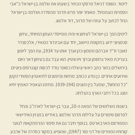
לימוד. הסופר דניאל פרסקי הכתיר בשעתו את שלמה בן-ישראל כ"אבי
הספרות העממית". מאוחר יותר פרש תדהר מהסדרה ושלמה בן ישראל
החל לכתוב על עוזרו של תדהר, דוד אלמוג.
לימים הפך בן-ישראל לעיתונאי והיה ממייסדי העתון המיוחד, עיתון
סנסציוני ידוע בתקופת היישוב, יחד עם אביגדור המאירי, אלכסנדר
זאובר וד"ר אברהם מטמון-כהן וערך אותו עד 1934, עת הפך ליומון
בעריכת מאיר גרוסמן וברוך ויינשטיין. הוא עבד גם בעיתון דאר היום
בירושלים בתור כתב ראשי ונשלח כסופר נודד לכסות קונגרסים ציוניים
ואירועים אחרים. כן נודע ככותב מחזות ופזמונים לתיאטרון הסטירי הקטן
"כל הרוחות", שפעל בין השנים 1939-1941. מחזהו הגאפיר האמיץ יחיא
הוצג בכל רחבי הארץ בהצלחה.
בשנות השלושים של המאה ה-20, עבר בן-ישראל לארה"ב והחל
לפרסם סיפורים על עלילות תדהר ואלמוג באידיש במגזין האידישאי
המפורסם פארבארטס. בנוסף חיבר גם את סיפור ההרפתקאות לנוער
קורותיו המוזרים של דני מור (1947), שהופיע במקור כסדרה של ארבע