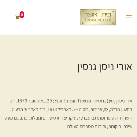
0
אורי ניסן גנסין
אוּרי ניסן גְנֶסִין (ברוסית: Ури Нисан Гнесин;‏ 29 באוקטובר 1879, י"ב
בחשוון תר"מ, סְטָארוֹדוּבּ, רוסיה – 5 באפריל 1913, כ"ז באדר א' תרע"ג,
ורשה) היה סופר ומתרגם עברי, שעיקר יצירתו סיפורים ונובלות. כתב גם מעט
שירה, ביקורות, ותירגם מספרות העולם.