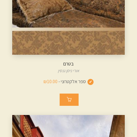
בטרם
אורי ניסן גנסין
ספר אלקטרוני -
₪10.00