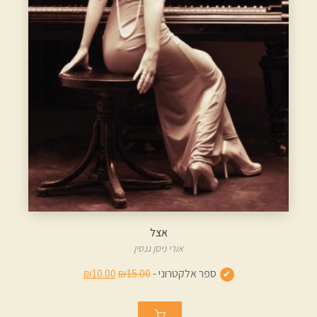
אצל
אורי ניסן גנסין
ספר אלקטרוני -
₪15.00
₪10.00