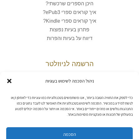
היכן הספרים שרכשתי?
איך קוראים ספרי ePub3?
איך קוראים ספרי Kindle?
פתרון בעיות נפוצות
דיווח על בעיות והפרות
הרשמה לניוזלטר
ניהול הסכמה לשימוש בעוגיות
אני מאשר/ת את
מדיניות הפרטיות
כדי לספק את החוויה הטובה ביותר, אנו משתמשים בטכנולוגיות כמו עוגיות כדי לאחסן ו/או
לגשת למידע במכשיר. הסכמה לשימוש בטכנולוגיות אלו תאפשר לנו לעבד נתונים כמו
התנהגות גולשים או מזהים ייחודיים באתר. אי הסכמה או ויתור על הסכמה יכולים לפגוע
בפעולתן של תכונות או פונקציות מסוימות באתר.
הסכמה