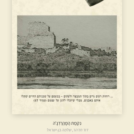
נִקְמַת הַמָּהַרַדְגָ'ה
דוד תדהר,
שלמה בן-ישראל