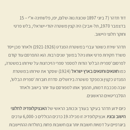
דוד תדהר (7 ביוני 1897 שכונת נווה שלום, יפו, פלשתינה-א"י – 15
בדצמבר 1970, תל-אביב) היה קצין משטרה יהודי-ישראלי, בלש פרטי
וחוקר חלוצי היישוב.
תדהר שירת כשוטר עברי במשטרת המנדט (1921-1926) ולאחר מכן ייסד
משרד חקירות פרטי אותו ניהל במשך שנים רבות. הוא התפרסם עוד קודם
לפרסום 'ספרית הבלש' הודות למספר ספרי הזיכרונות על שירותו במשטרה,
כמו
חוטאים וחטאים בארץ ישראל
(1924) שסקר את שירותו במשטרת
המנדט כקצין וכמפקד משטרה בירושלים. סדרת חוברות 'ספרית הבלש',
שבה מככבת דמותו, תהפוך אותו למפורסם עוד יותר בישוב ולאחד
הסלבריטאים הראשונים.
כיום ידוע תדהר בעיקר בעורך וככותב הראשי של
האנציקלופדיה לחלוצי
הישוב ובוניו
. אנציקלופדיה זו מכילה 19 כרכים הכוללים כ-6,000 ערכים
ביוגרפיים על דמויות חשובות יותר וגם חשובות פחות בתולדות ההתיישבות