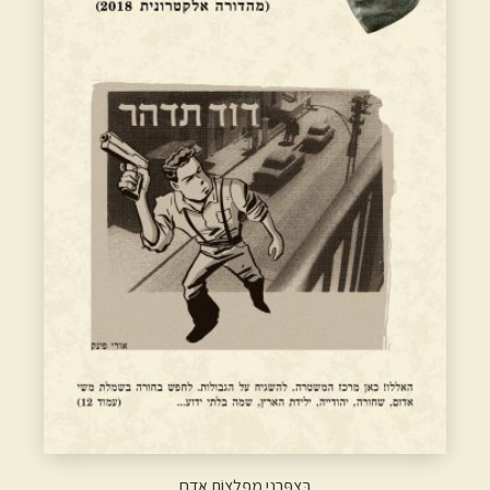
בְּצִפָּרְנֵי מִפְלְצוֹת אָדָם