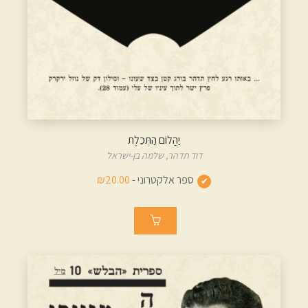
יַהֲלוֹם הַתְּכֵלֶת
דוד תדהר,
שלמה בן-ישראל
ספר אלקטרוני -
₪20.00