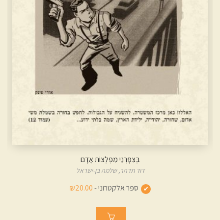
נִקְמַת הַמָּהַרַדְגָ'ה
דוד תדהר,
שלמה בן-ישראל
ספר אלקטרוני -
₪20.00