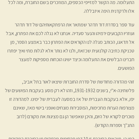
התעלומה. מה הקשר למזייפי הכספים, המוזכרים בשם החוברת, ומה לכל
אלו ולרקדנית היפה איזבללה.
עוד ספר בסדרת דוד תדהר שמתאר את הרפתקאותיהם של דוד תדהר
ועוזריו הקבועים ירמיהו והנער סעדיה. אנחנו לא נגלה לכם את הפתרון, אבל
אל תדאגו, הכותב מגלה לנו הקוראים את הפתרון כבר באמצע הספר, מן
טכניקת כתיבה קולנועית שכזאת, ולנו לא נותר אלא לגלות מתי ואיך יפתרו
חברינו הבלשים את התעלומה וכיצד ישיגו הוכחות מספיקות למעצר
הפושעים.
זוהי מהדורה מחודשת של סדרת החוברות שיצאו לאור בתל אביב,
פלשתינה-א"י, בשנים 1931-1932, וזהו לא רק מסע בעקבות הפושעים של
יפו, אלא בעקבות העברית של אז במסעה לעברית של ימינו. למהדורה זו
מצורפות הערות מחכימות, המסבירות מונחים ואופני ביטוי מאז, שאינם
מוכרים לקורא של היום, והיכן שאפשר הן גם מציגות את מקורם (לרוב
התנ"ך וספרות הקודש).
כמו כן, מובאים בחוברת זו 10 דפי פרסומות מרתקים מן החוברת המקורית.