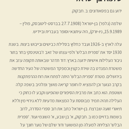
ידוע גם בפסאודונים: ב. חבקוק.
שלמה (גלפר) בן-ישראל (27.7.1908 בברסט-ליטובסק, פולין –
15.9.1989, ניו-יורק), היה עיתונאי וסופר בעברית וביידיש.
עלה לארץ ב-1926 ועבד כחלוץ בסלילת כבישים ובייבוש ביצות. בשנת
1930 יסד את 'ספרית הבלש' ולפי עצתו של זאב ז'בוטינסקי בחר בתור
גיבור העלילות אישיות ידועה בארץ: דוד תדהר שבאותה תקופה עזב את
משטרת המנדט בה שירת כקצין וכמפקד המשטרה של העיר החדשה
בירושלים. מטרת 'ספרית הבלש' היתה לפתח את רוח ההרפתקנות
בקרב הנוער וכן להמציא לו חומר קריאה מושך ומלהיב בשפה קלה
ושוטפת. הוא כתב את מרבית הסיפורים שהופיעו וקבע לו כחוק כי
העלילה תהיה תמיד מבוססת על המצאות מדעיות ללא גירויי מין וללא
תיאורי זוועה שברצח. בן-ישראל כתב את רוב ספרי הסדרה, לרוב
בשמות בדויים כמו ב. חבקוק, א' בן שבע, א' השונמי ועוד. 'ספרית
הבלש' הצליחה למעלה מן המשוער ודור שלם של נוער חונך על