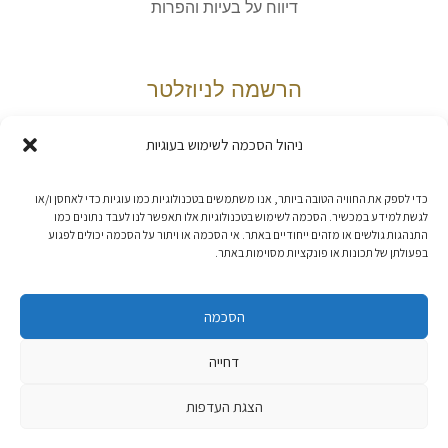
דיווח על בעיות והפרות
הרשמה לניוזלטר
ניהול הסכמה לשימוש בעוגיות
אני מאשר/ת את
מדיניות הפרטיות
כדי לספק את החוויה הטובה ביותר, אנו משתמשים בטכנולוגיות כמו עוגיות כדי לאחסן ו/או
לגשת למידע במכשיר. הסכמה לשימוש בטכנולוגיות אלו תאפשר לנו לעבד נתונים כמו
התנהגות גולשים או מזהים ייחודיים באתר. אי הסכמה או ויתור על הסכמה יכולים לפגוע
בפעולתן של תכונות או פונקציות מסוימות באתר.
הסכמה
דחייה
בית אוצר::ספרים © 2026, כל הזכויות שמורות. פיתוח האתר:
קנטאור
.
הצגת העדפות
הצהרת נגישות