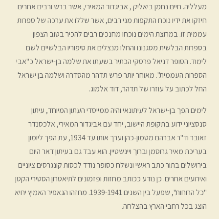
מעלליה. חיים נחמן ביאליק , אביגדור המאירי, אשר ברש ורבים אחרים
חיזקו את ידיו נוכח התקפות מני רבים, אשר שללו את ערכה של ספרות
עממית זו. במרוצת הימים נוכחו מחנכים רבים להכיר בטוב הצפון
בספרות הבלשית מסגנונו והחלו מנצלים את סיפוריו הבלשיים לשם
לימוד. הסופר דניאל פרסקי הכתיר בשעתו את שלמה בן-ישראל כ"אבי
הספרות העממית". מאוחר יותר פרש תדהר מהסדרה ושלמה בן ישראל
החל לכתוב על עוזרו של תדהר, דוד אלמוג.
לימים הפך בן-ישראל לעיתונאי והיה ממייסדי העתון המיוחד, עיתון
סנסציוני ידוע בתקופת היישוב, יחד עם אביגדור המאירי, אלכסנדר
זאובר וד"ר אברהם מטמון-כהן וערך אותו עד 1934, עת הפך ליומון
בעריכת מאיר גרוסמן וברוך ויינשטיין. הוא עבד גם בעיתון דאר היום
בירושלים בתור כתב ראשי ונשלח כסופר נודד לכסות קונגרסים ציוניים
ואירועים אחרים. כן נודע ככותב מחזות ופזמונים לתיאטרון הסטירי הקטן
"כל הרוחות", שפעל בין השנים 1939-1941. מחזהו הגאפיר האמיץ יחיא
הוצג בכל רחבי הארץ בהצלחה.