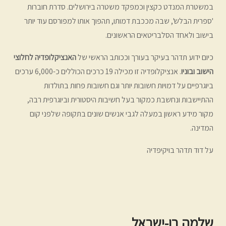
במשטרת המנדט כקצין וכמפקד משטרה בירושלים. סדרת חוברות
'ספרית הבלש', שבה מככבת דמותו, תהפוך אותו למפורסם עוד יותר
בישוב ולאחד הסלבריטאים הראשונים.
כיום ידוע תדהר בעיקר בעורך וככותב הראשי של
האנציקלופדיה לחלוצי
הישוב ובוניו
. אנציקלופדיה זו מכילה 19 כרכים הכוללים כ-6,000 ערכים
ביוגרפיים על דמויות חשובות יותר וגם חשובות פחות בתולדות
ההתיישבות ונחשבת כמקור בעל חשיבות היסטורית וביוגרפית רבה,
מקור מידע ראשון במעלה לגבי אנשים שונים בתקופה שלפני קום
המדינה.
על דוד תדהר בויקיפדיה
שלמה בן-ישראל