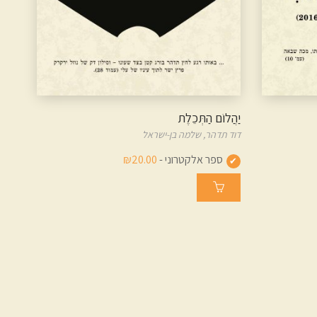
יַהֲלוֹם הַתְּכֵלֶת
דוד תדהר,
שלמה בן-ישראל
ספר אלקטרוני -
₪20.00