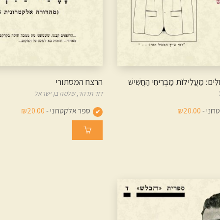
ֻלִּים: מֵעֲלִילוֹת מַבְרִיחֵי הַחֲשִׁישׁ
הרצח המסתורי
דוד תדהר,
שלמה בן-ישראל
וני -
₪20.00
ספר אלקטרוני -
₪20.00