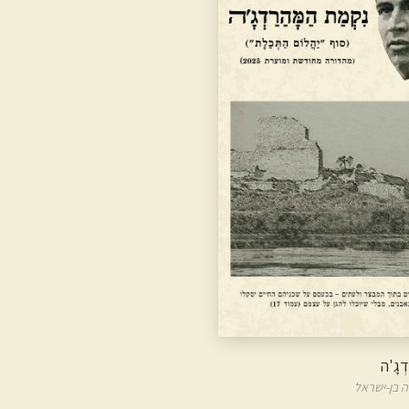
דְגָ'ה
 בן-ישראל