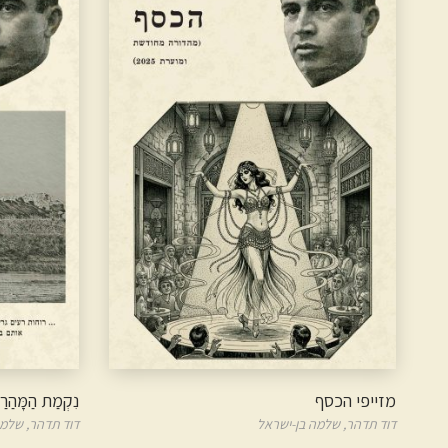
מזייפי הכסף
נִקְמַת הַמָּהַרַ
דוד תדהר,
שלמה בן-ישראל
דוד תדהר,
שלמה