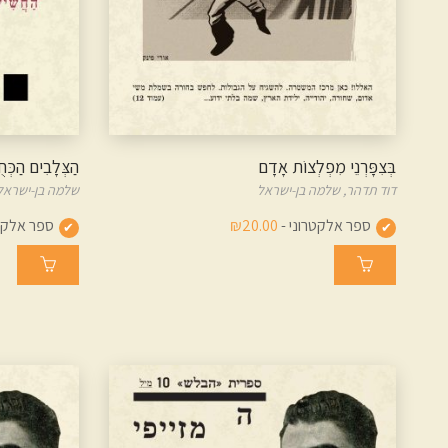
בְּצִפָּרְנֵי מִפְלְצוֹת אָדָם
הַצְּלָבִים הַכְּח
דוד תדהר,
שלמה בן-ישראל
שלמה בן-ישראל
ספר אלקטרוני -
₪20.00
ספר אלקטר