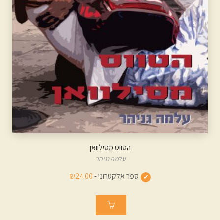
הטווס מסילוואן
עלמה גניהר
ספר אלקטרוני -
₪24.00