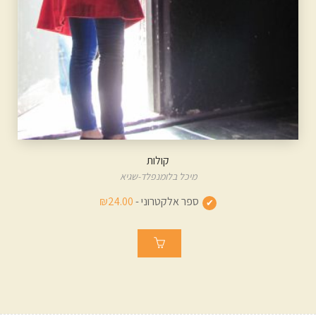
קולות
מיכל בלומנפלד-שגיא
ספר אלקטרוני -
₪24.00