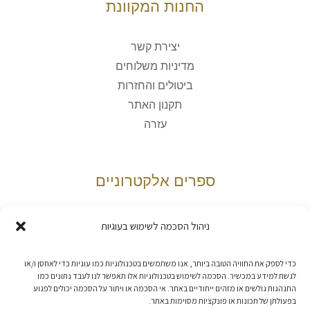
החנות המקוונת
יצירת קשר
מדיניות משלוחים
ביטולים והחזרות
תקנון האתר
עזרה
ספרים אלקטרוניים
היכן הספרים שרכשתי?
ניהול הסכמה לשימוש בעוגיות
איך קוראים ספרי ePub3?
איך קוראים ספרי Kindle?
כדי לספק את החוויה הטובה ביותר, אנו משתמשים בטכנולוגיות כמו עוגיות כדי לאחסן ו/או
לגשת למידע במכשיר. הסכמה לשימוש בטכנולוגיות אלו תאפשר לנו לעבד נתונים כמו
פתרון בעיות נפוצות
התנהגות גולשים או מזהים ייחודיים באתר. אי הסכמה או ויתור על הסכמה יכולים לפגוע
דיווח על בעיות והפרות
בפעולתן של תכונות או פונקציות מסוימות באתר.