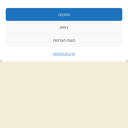
הסכמה
הרשמה לניוזלטר
דחייה
הצגת העדפות
אני מאשר/ת את
מדיניות הפרטיות
מדיניות הפרטיות
בית אוצר::ספרים © 2026, כל הזכויות שמורות. פיתוח האתר:
קנטאור
.
הצהרת נגישות