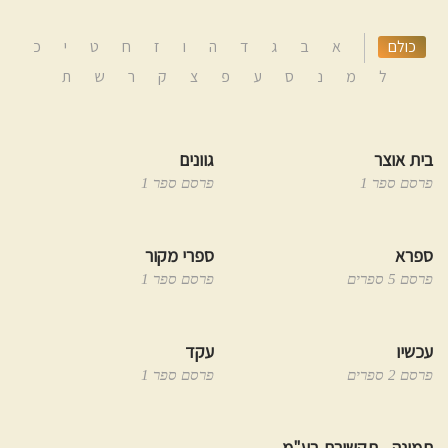
כולם
א
ב
ג
ד
ה
ו
ז
ח
ט
י
כ
ל
מ
נ
ס
ע
פ
צ
ק
ר
ש
ת
בית אוצר
גוונים
פרסם ספר 1
פרסם ספר 1
ספרא
ספרי מקור
פרסם 5 ספרים
פרסם ספר 1
עכשיו
עקד
פרסם 2 ספרים
פרסם ספר 1
תמונה - תקשורת בע"מ