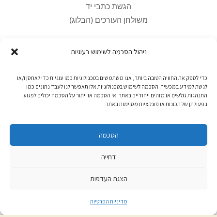
הגשת כתבי יד
משולחן העורכים (הבלוג)
ניהול הסכמה לשימוש בעוגיות
החנות המקוונת
כדי לספק את החוויה הטובה ביותר, אנו משתמשים בטכנולוגיות כמו עוגיות כדי לאחסן ו/או
לגשת למידע במכשיר. הסכמה לשימוש בטכנולוגיות אלו תאפשר לנו לעבד נתונים כמו
יצירת קשר
התנהגות גולשים או מזהים ייחודיים באתר. אי הסכמה או ויתור על הסכמה יכולים לפגוע
מדיניות משלוחים
בפעולתן של תכונות או פונקציות מסוימות באתר.
ביטולים והחזרות
תקנון האתר
הסכמה
עזרה
דחייה
הצגת העדפות
ספרים אלקטרוניים
מדיניות הפרטיות
היכן הספרים שרכשתי?