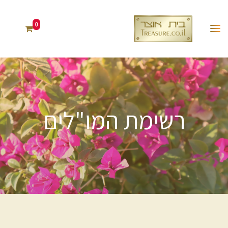
0
רשימת המו"לים