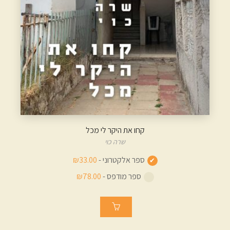
קחו את היקר לי מכל
שרה כוי
ספר אלקטרוני -
₪33.00
ספר מודפס -
₪78.00