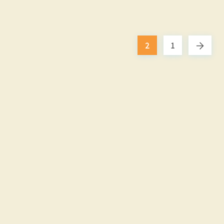
2
1
←