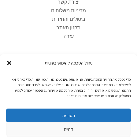
יצירת קשר
מדיניות משלוחים
ביטולים והחזרות
תקנון האתר
עזרה
ספרים אלקטרוניים
ניהול הסכמה לשימוש בעוגיות
היכן הספרים שרכשתי?
כדי לספק את החוויה הטובה ביותר, אנו משתמשים בטכנולוגיות כמו עוגיות כדי לאחסן ו/או
לגשת למידע במכשיר. הסכמה לשימוש בטכנולוגיות אלו תאפשר לנו לעבד נתונים כמו
איך קוראים ספרי ePub3?
התנהגות גולשים או מזהים ייחודיים באתר. אי הסכמה או ויתור על הסכמה יכולים לפגוע
בפעולתן של תכונות או פונקציות מסוימות באתר.
איך קוראים ספרי Kindle?
פתרון בעיות נפוצות
דיווח על בעיות והפרות
הסכמה
דחייה