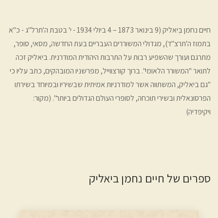
חיים נחמן בְּיאליק (9 בינואר 1873 – 4 ביולי 1934‏ - י' בטבת ה'תרל"ג - כ"א
בתמוז ה'תרצ"ד), מגדולי המשוררים העבריים בעת החדשה, מסאי, סופר,
מתרגם ועורך שהשפיע רבות על התרבות היהודית המודרנית. ביאליק זכה
לתואר "המשורר הלאומי". ברוך קורצווייל, מפרשניו המובהקים, כתב עליו כי
"גם ביאליק, המשתווה אשר למודרניות אמיתית שבשיריו ובמיוחד בשירתו
הפרסונאלית ובשירי תוכחה, לסופרי העולם הגדולים ביותר". (מקור:
ויקיפדיה)
ספרים של חיים נחמן ביאליק