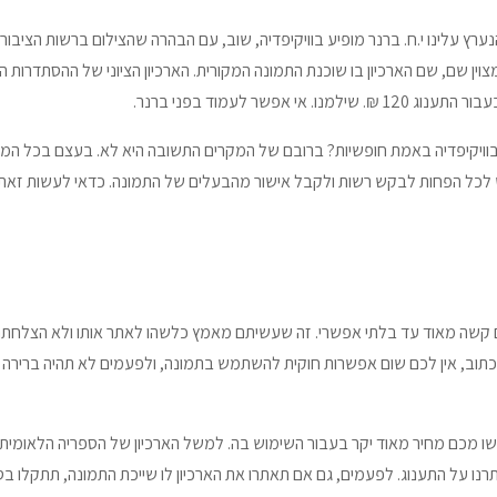
נה) והצילום מתוארך ל-1910. לפחות מצוין שם, שם הארכיון בו שוכנת התמונה המקורית. הארכיון הציוני 
אפשר לעמוד בפני ברנר.
 בוויקיפדיה באמת חופשיות? ברובם של המקרים התשובה היא לא. בעצם בכל ה
יש לכל הפחות לבקש רשות ולקבל אישור מהבעלים של התמונה. כדאי לעשות זא
 קשה מאוד עד בלתי אפשרי. זה שעשיתם מאמץ כלשהו לאתר אותו ולא הצלחתם,
תוב, אין לכם שום אפשרות חוקית להשתמש בתמונה, ולפעמים לא תהיה ברירה א
ו מכם מחיר מאוד יקר בעבור השימוש בה. למשל הארכיון של הספריה הלאומית ה
רנו על התענוג. לפעמים, גם אם תאתרו את הארכיון לו שייכת התמונה, תתקלו ב