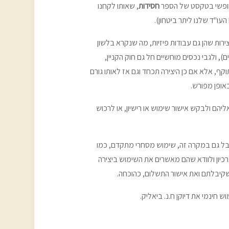
חופשי בטקסט של הספר
חסידות
, שאותו לקחנו
עו"ד שלנו ליתר ביטחון).
ירות שהן גם עבודות פיזיות, מה שנקרא בלשון
שיים), ולגבי נכסים מוחשיים חל גם חוק הקניין,
וקף, אלא אם כן היצירה תכחד וגם אז לאותו גורם
באופן מפורש.
אליהם ולבקש אישור שימוש או רישיון, או לרכוש
אבל גם במקרה זה, שימוש מסחרי מתקדם, כמו
ד. כך שתמיד כדאי להתכתב עם הארכיון ולוודא שהם מאשרים את השימוש ביצירה
שקיבלתם ואת אישור התשלום, כהוכחה.
 חינמי את דיוקן ח.נ. ביאליק.