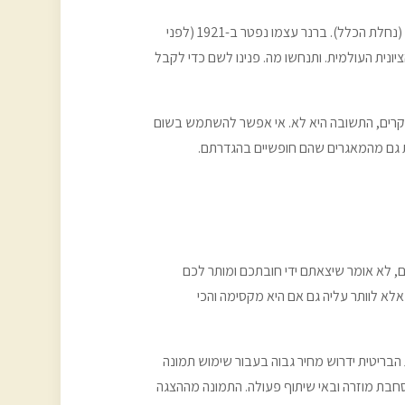
עוד דוגמה, קצת יותר טריוואלית. דיוקנו של הסופר הנערץ עלינו י.ח. ברנר מופיע בוויקיפדיה, שוב, עם הבהרה שהצילום ברשות הציבור (נחלת הכלל). ברנר עצמו נפטר ב-1921 (לפני
של ההסתדרות הציונית העולמית. ותנחשו מה. פנינו לשם כדי לקבל
מקרים, התשובה היא לא. אי אפשר להשתמש בשום
ת גם מהמאגרים שהם חופשיים בהגדרתם.
 לא אומר שיצאתם ידי חובתכם ומותר לכם
לא לוותר עליה גם אם היא מקסימה והכי
בריטית ידרוש מחיר גבוה בעבור שימוש תמונה
סחבת מוזרה ובאי שיתוף פעולה. התמונה מההצגה