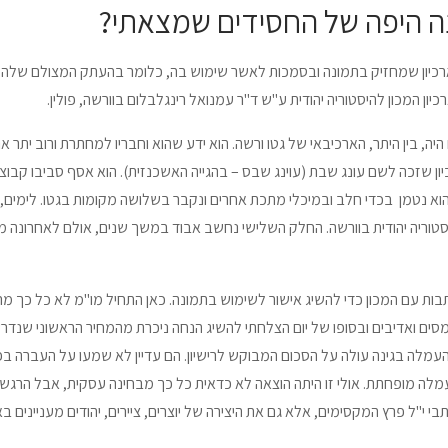
ה היפה של החסידים שמצאתי?
יון שמחזיק בתמונה ובסמכות לאשר שימוש בה, כלומר בהעתק המצולם שלה. וזה ה
כיון
המכון להיסטוריה יהודית ע"ש ד"ר עמנואל רינגלבלום
בוורשה, פולין.
היה, בין היתר, הארכיבאי של גטו ורשה. הוא ידע שהוא וחבריו למחתרת ורוב יתר א
ן שזכה לשם עונג שבת (עוינג שבס – בהגייה האשכנזית). הוא אסף סביבו קבוצה
הוא נטמן בכדי חלב ובמיכלי מתכת אחרים ונקבר בשלושה מקומות בגטו. לימים
סטוריה יהודית בוורשה. החלק השלישי נחשב אבוד במשך שנים, אולם לאחרונה מו
 עם המכון כדי להשיג אישור לשימוש בתמונה. כאן התחיל מו"מ לא כל כך מרגש
מסים ואדיבים ובסופו של יום הצלחתי להשיג הנחה ניכרת מהמחיר הראשוני שנדר
מלה בגינה עולה על הסכום המבוקש לרישיון. הם עדיין לא שמעו על העברה ב
לה מופחתת. אולי זו היתה הוצאה לא כדאית כל כך מבחינה עסקית, אבל הרגש
י י"ל פרץ המקסימים, אלא גם את היצירה של יוצרים, ציירים, יהודים מעניינים 