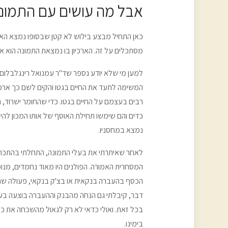
אבל מה עושים עם התמונ
כאן התחיל מבצע בילוש לא קטן שבסופו נמצא הארכ
מסתכלים על זה. הארכיון בו נמצאת התמונה הוא אר
למען מי שלא יודע נספר ש
ד"ר עמנואל רינגלבלום
המשימה לתעד את החיים בגטו והקים לשם כך ארכיו
רבים בעצמם על החיים בגטו. כדי שהחומר ישרוד, 
כדים והם שימשו תחילת האוסף של אותו המכון להי
נמצא במחסניו.
לאחר שאיתרתי את בעלי התמונה, התחלתי בהתכתבות
המסחרית האמורה. הפולנים היו מאוד נחמדים, מנו
הכסף בהעברה בנקאית או בצ'ק בנקאי, פעולה שהע
דבר, קיבלתי גם הנחה מהבנק וההעברה בוצעה בעמ
בכל זאת. ואולי כדאי לא רק לגאול מהשכחה את כתב
בימינו.