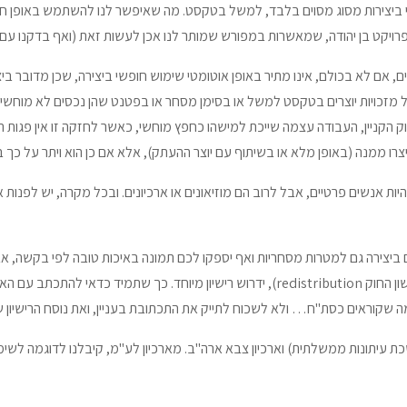
י ביצירות מסוג מסוים בלבד, למשל בטקסט. מה שאיפשר לנו להשתמש באופן 
 פרויקט בן יהודה, שמאשרות במפורש שמותר לנו אכן לעשות זאת (ואף בדקנו עם ה
, אם לא בכולם, אינו מתיר באופן אוטומטי שימוש חופשי ביצירה, שכן מדובר ביצ
ם מוחשיים (להבדיל מזכויות יוצרים בטקסט למשל או בסימן מסחר או בפטנט שהן נכסים לא מוח
חוק הקניין, העבודה עצמה שייכת למישהו כחפץ מוחשי, כאשר לחזקה זו אין פגות ת
צרו ממנה (באופן מלא או בשיתוף עם יוצר ההעתק), אלא אם כן הוא ויתר על כך 
היות אנשים פרטיים, אבל לרוב הם מוזיאונים או ארכיונים. ובכל מקרה, יש לפנות 
ם ביצירה גם למטרות מסחריות ואף יספקו לכם תמונה באיכות טובה לפי בקשה, 
הפצה מחדש מתוך ארכיון שתיצרו (מה שנקרא בלשון החוק redistribution), ידרוש רישיון מיוח
שקוראים כסת"ח… ולא לשכוח לתייק את התכתובת בעניין, ואת נוסח הרישיון 
ת עיתונות ממשלתית) וארכיון צבא ארה"ב. מארכיון לע"מ, קיבלנו לדוגמה לשימוש