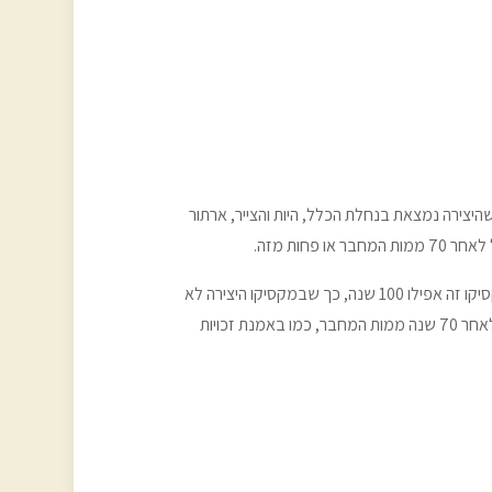
היצירה נמצאת בנחלת הכלל, היות והצייר, ארתור
מי שיקרא את האותיות הקטנות ילמד שיש ארצות שבהן משך הזמן שיש להמתין עד שיצירה תעבור לנחלת הכלל הוא גבוה יותר, במקסיקו זה אפילו 100 שנה, כך שבמקסיקו היצירה לא
תהיה בנחלת הכלל עד 2034, לפי הצהרה זו, אבל עדיין הקורא הלא מיומן בסבכי החוק, שיודע שבישראל זכויות היוצרים פגות גם כן לאחר 70 שנה ממות המחבר, כמו באמנת זכויות