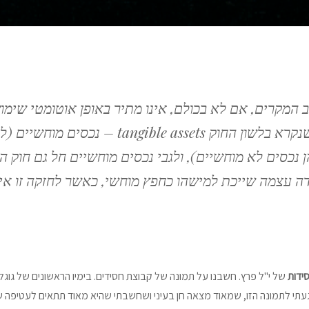
וב המקרים, אם לא בכולם, אינו מתיר באופן אוטומטי שימו
ביצירות שהן גם עבודות פיזיות, מה שנקרא בלשון הח
כסים לא מוחשיים), ולגבי נכסים מוחשיים חל גם חוק הקניי
דה עצמה שייכת למישהו כחפץ מוחשי, כאשר לחזקה זו אין
ידות
של י"ל פרץ. חשבנו על תמונה של קבוצת חסידים. בימיו הראשונים של גוגל 
הגעתי לתמונה הזו, שמאוד מצאה חן בעיני ושחשבתי שהיא מאוד תתאים לעטיפה 