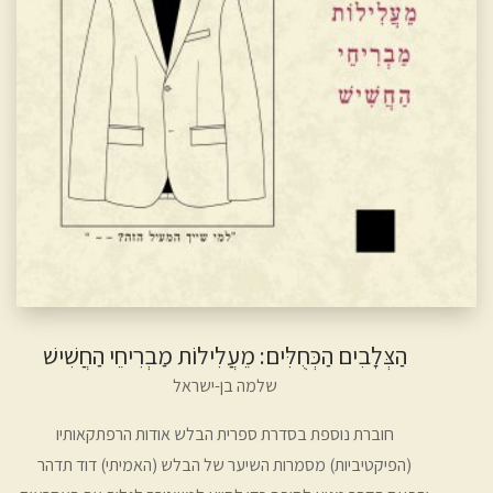
הַצְּלָבִים הַכְּחֻלִּים: מֵעֲלִילוֹת מַבְרִיחֵי הַחֲשִׁישׁ
שלמה בן-ישראל
חוברת נוספת בסדרת ספרית הבלש אודות הרפתקאותיו
(הפיקטיביות) מסמרות השיער של הבלש (האמיתי) דוד תדהר