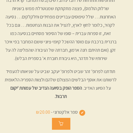
התחפשות והתחזות של חברינו הבלשים (בטח המחבר קרא הרבה
שרלוק הולמס), פצצה מתקתקת שמנוטרלת ממש בשניות
האחרונות… שלל טיפוסים עבריינים מפחידים וחלקלקים… נסיעה
לקהיר, כלומר לחוץ לארץ, להציל את הבנות הנחטפות… וגם בכל
זאת, זו ספרות עברית – סופו של הסיפור מסתיים בנסיעה כמו
ברנרית ברכבת עם מוסר ההשכל קיומי-ציוני ששם המחבר בפי איכר
זקן. (ואם תהיתם: חנה ארמון, חברתה של הגיבורה שהמליצה לה על
שירותיו של תדהר, היא גיבורת חוברת א' בספרית הבלש).
תודתנו לפרופ' זהר שביט ולפרופ' יעקב שביט על שניאותו להעמיד
לרשותנו את אוסף הבלשים המצולם שלהם ולצוות הספריה הלאומית
על הסיוע האדיב.
הספר הופק בסיועה הנדיב של עמותת 'יקום
תרבות'.
ספר אלקטרוני -
₪20.00