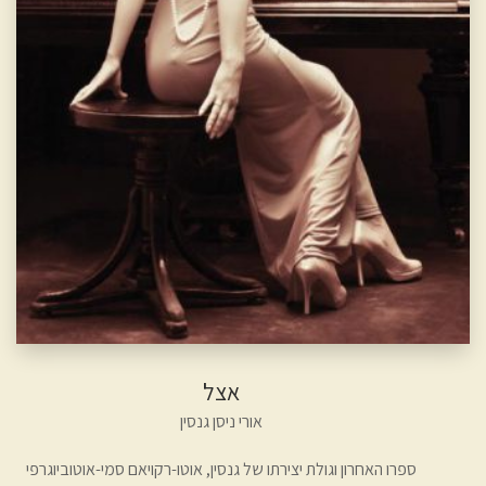
אצל
אורי ניסן גנסין
ספרו האחרון וגולת יצירתו של גנסין, אוטו-רקויאם סמי-אוטוביוגרפי