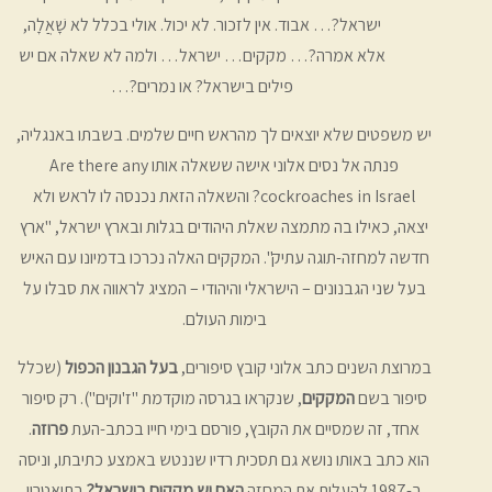
ישראל?… אבוד. אין לזכור. לא יכול. אולי בכלל לא שָׁאֲלָה,
אלא אמרה?… מקקים… ישראל… ולמה לא שאלה אם יש
פילים בישראל? או נמרים?…
יש משפטים שלא יוצאים לך מהראש חיים שלמים. בשבתו באנגליה,
פנתה אל נסים אלוני אישה ששאלה אותו Are there any
cockroaches in Israel? והשאלה הזאת נכנסה לו לראש ולא
יצאה, כאילו בה מתמצה שאלת היהודים בגלות ובארץ ישראל, "ארץ
חדשה למחזה-תוגה עתיק". המקקים האלה נכרכו בדמיונו עם האיש
בעל שני הגבנונים – הישראלי והיהודי – המציג לראווה את סבלו על
בימות העולם.
במרוצת השנים כתב אלוני קובץ סיפורים,
בעל הגבנון הכפול
(שכלל
סיפור בשם
המקקים
, שנקראו בגרסה מוקדמת "ז'וקים"). רק סיפור
אחד, זה שמסיים את הקובץ, פורסם בימי חייו בכתב-העת
פרוזה
.
הוא כתב באותו נושא גם תסכית רדיו שננטש באמצע כתיבתו, וניסה
ב-1987 להעלות את המחזה
האם יש מקקים בישראל?
בתיאטרון