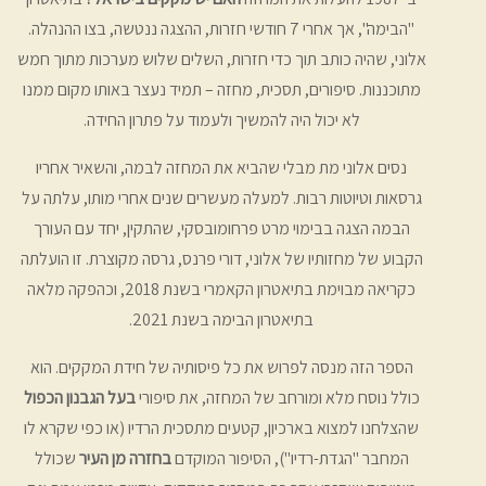
"הבימה", אך אחרי 7 חודשי חזרות, ההצגה ננטשה, בצו ההנהלה.
אלוני, שהיה כותב תוך כדי חזרות, השלים שלוש מערכות מתוך חמש
מתוכננות. סיפורים, תסכית, מחזה – תמיד נעצר באותו מקום ממנו
לא יכול היה להמשיך ולעמוד על פתרון החידה.
נסים אלוני מת מבלי שהביא את המחזה לבמה, והשאיר אחריו
גרסאות וטיוטות רבות. למעלה מעשרים שנים אחרי מותו, עלתה על
הבמה הצגה בבימוי מרט פרחומובסקי, שהתקין, יחד עם העורך
הקבוע של מחזותיו של אלוני, דורי פרנס, גרסה מקוצרת. זו הועלתה
כקריאה מבוימת בתיאטרון הקאמרי בשנת 2018, וכהפקה מלאה
בתיאטרון הבימה בשנת 2021.
הספר הזה מנסה לפרוש את כל פיסותיה של חידת המקקים. הוא
כולל נוסח מלא ומורחב של המחזה, את סיפורי
בעל הגבנון הכפול
שהצלחנו למצוא בארכיון, קטעים מתסכית הרדיו (או כפי שקרא לו
המחבר "הגדת-רדיו"), הסיפור המוקדם
בחזרה מן העיר
שכולל