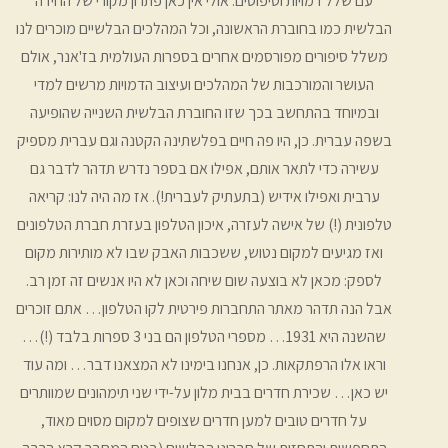
עם שלל דמויות וטיפוסים. אולי אין כאן פתרון מקורי של החידה
הבלשית כמו בחוברת הראשונה, וכל המהלכים הבלשיים מוכרים לנו
משלל סיפורים מפורסמים אחרים בספרות העולמית בז'אנר, אולם
העושר והמורכבות של המהלכים ועיצוב הדמויות מרשים למדי
ובמיוחד בהתחשב בכך שזו החוברת הבלשית השנייה שהופיעה
בשפה עברית. כן, היו פה חיים בפלשתינה הקטנה וגם עברית מספיק
עשירה כדי לתאר אותם, אפילו אם בספר נדרש תדהר לדבר גם
ערבית ואפילו אידיש (בתעתיק לעברית!). אז מה היה לנו: קריאה
טלפונית (!) של אישה לעזרה, איכון הטלפון בעזרת חברת הטלפונים
ואז מגיעים למקום נטוש, ששכבות האבק שבו לא מותירות מקום
לספק: מכאן לא בוצעה שום שיחה וכאן לא היו אנשים זה זמן רב.
אבל הנה תדהר מאתר התחברות פירטית לקו הטלפון… אתם זוכרים
שהשנה היא 1931… מספרי הטלפון הם בני 3 ספרות בלבד (!)…
וראו אלו הרפתקאות. כן, אנחנו בימינו לא המצאנו דבר… ומה עוד
יש כאן… שכירת חדרים בבית מלון על-ידי שני תימהונים שמוותרים
על חדרים טובים למען חדרים שצופים למקום מסוים מאוד,