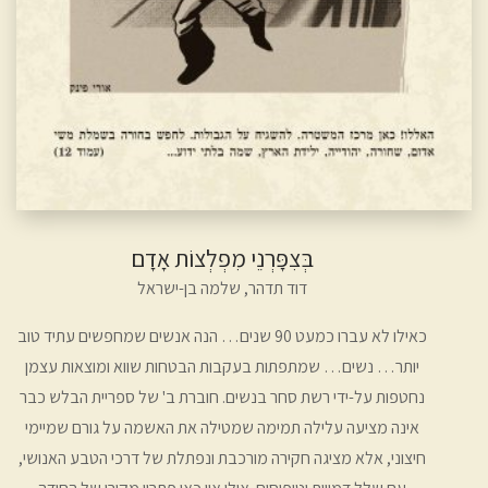
בְּצִפָּרְנֵי מִפְלְצוֹת אָדָם
דוד תדהר,
שלמה בן-ישראל
כאילו לא עברו כמעט 90 שנים… הנה אנשים שמחפשים עתיד טוב
יותר… נשים… שמתפתות בעקבות הבטחות שווא ומוצאות עצמן
נחטפות על-ידי רשת סחר בנשים. חוברת ב' של ספריית הבלש כבר
אינה מציעה עלילה תמימה שמטילה את האשמה על גורם שמיימי
חיצוני, אלא מציגה חקירה מורכבת ונפתלת של דרכי הטבע האנושי,