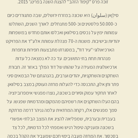
זוכה פרס "קיפוד הזהב" להצגת השנה בפרינג' 2015.
סילְוָאן (سلوان) היא שכונה במזרח ירושלים, שבה מתגוררים כיום
כ-50.000 פלסטינים וכ-500 מתנחלים. לאורך השנים, השתלטו
עמותות ימין על נכסים בסילוואן ואכלסו אותם מחדש במשפחות
יהודיות ובישיבות. משנות ה-70 מנהלת עמותת אלע"ד את הפרויקט
הארכיאולוגי "עיר דוד", במסגרתו מתבצעות חפירות ונחפרות
מנהרות תחת בתי התושבים. עד כה לא נמצאה כל עדות
ארכיאולוגית המעידה על שהותו של דוד המלך באזור זה. חבורת
השחקנים והשחקניות, יהודים וערבים, בהנהגתם של הבמאים סיני
פתר וחן אלון, התכנסה כדי להעלות מחזה העוסק במצב בסילוואן.
לאחר תחקיר עמוק וסיורים בשכונה, נוצרו מפגשי אימפרוביזציה
בהם העלו השחקנים את רשמיהם מהמקום ומהדמויות שפגשו. על
סמך מפגשים אלו, רקחה המחזאית עלמה גניהר דרמה מרתקת
בעברית ובערבית, שמפליאה להציג את המצב הבלתי-אפשרי
בשכונה ומעניקה טיפול רגיש ואמפתי לכל הדמויות, לכל צד
בסכסוך. את המחזה מעבה בימוי חכם שמעביר את הקהל בכמה