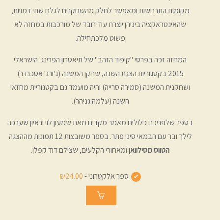
מקומות התרחשות ומאפשר לחלק מהשחקנים לגלם שתי דמויות,
שהאינטראקציה ביניהן יוצרת עוד רובד של מורכבות במחזה לא
פשוט מלכתחילה.
המחזה זכה בפרסי "קיפוד הזהב" של תיאטרון הפרינג' הישראלי
2015 בקטגוריות הצגת השנה, שחקן המשנה (ג'ורג' אסכנדר)
ושחקנית המשנה (סמירה סרייה) והיה מועמד גם בקטגוריית מחזאי
השנה (עלמה גניהר).
בספר שלפניכם כלולים מאמר מקדים מאת שמעון לוי וראיון שערכה
לילך ובר עם הבמאי סיני פתר. בספר משובצות 12 תמונות מההצגה
הטווס מסילוואן
ומאחורי הקלעים, שצילם דוד קפלן.
ספר אלקטרוני -
₪24.00