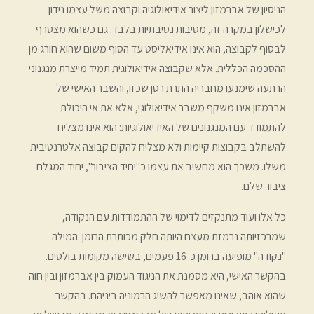
הניסיון של אברמזון ליצור אידיאולוגיה וקבוצה משל עצמו נידון
לכישלון במקרה זה, מסיבות נסיבתיות בלבד. גם כשהוא מצטרף
לבסוף לקבוצה, הוא אינו אידיאליסט עד הסוף משום שהוא חורג מן
ההסכמה הכללית. אלא שקבוצה אידיאולוגית תמיד מייצרת מנגנוני
הרתעה שימנעו מחבריה התרת רסן שכזו, והשבר האישי של
אברמזון אינו משקף משבר אידיאולוגי, אלא את אי היכולת
להתמודד עם המנגנונים של האידיאולוגיות: הוא אינו מצליח
להשתלב בקבוצות קיימות ולא מצליח להקים קבוצה אלטרנטיבית
משלו. משכך הוא מחשיב את עצמו כ"יחיד הציבור", יחיד המגלם
ציבור שלם.
כל אלו ועוד מתנקזים לדימוי של ההתמודדות עם הנקודה,
שמרכזיותה נרמזת מעצם היותה חלק מכותרת הרומן. המילה
"נקודה" מופיעה ברומן כ-16 פעמים, בשישה מקומות בולטים.
בהקשר האישי, היא מסמנת את הניגוד העמוק בין אברמזון ובין חוה
שהוא אוהב, שאינו מאפשר להשיג הרמוניה ביניהם. בהקשר