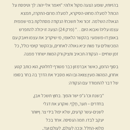
בהזיותיו, שומע הצעה מקול אלוהי: "ויאמר אלי יהוה: לך וטיפסת על
הכותל למעלה מחוט-הסיקרא, למעלה מרום-התקרה, תמצא
הגאולה השלמה. זכור ואל תשכח! הנקודה מסתלקת במי שממית
עצמו עליה! ואבוא היום…" (פרק 24) הצעה זו יכולה להתפרש
באופן דו-משמעי: בהקשר הלאומי, מי שיקריב את עצמו ויאבק עם
המכשולים עד מוות יביא גאולה לאחרים, ובהקשר קיומי כולל, כל
זמן שחיים – הנקודה תכאיב ותציק ורק המוות ישחרר ממנה.
בסוף הרומן, כאשר אברמזון כבר מטורף לחלוטין, הוא כותב קטע
אחרון, המהווה מעין צוואה ובו הוא מסביר את הדרך בה בחר בסופו
של דבר להתמודד עם הנקודה:
"בשנת וכו' ג"פ ישר והפוך. בחוץ תשכל אבן,
בחדרים – תער, חַלָף. ואקרע את דגלי
לשנים-עשר קרעים, שלא יפול בידי צר. וַייוותר
יעקב לבדו. תמה הגסיסה. אחד בכל
מלוא-החלל. וככה לעולם, לעולם ועד,