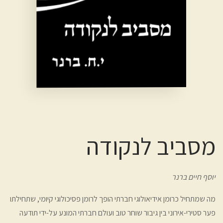
מסביב לנקודה
יוסף חיים ברנר
מה שמתחיל כרומן אידיאולוגי חברתי הופך לרומן פסיכולוגי קיומי, שתחילתו
פער סטירי-אירוני בין גיבור שוחר טוב ועולם חברתי המונע על-ידי תודעה