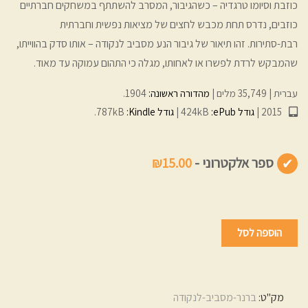
כוזבת וסיומו טרגדיה – כשהגיבור, המסרב להשתתף במשחקים חברתיים
כוזבים, נדרס תחת מכבש לחצים של מציאות נפשית וחברתית
רבת-סתירות. זהו תיאור של גיבור הנע מסביב לנקודה – אותו סדק בהווייתו,
שהמבקש לרדת לפשרו או לאחותו, מגלה כי התהום עמוקה עד מאוד.
עברית
35,749 מלים
מהדורה ראשונה:
1904
2015
גודל ePub:‏
424kB
גודל Kindle:‏
787kB
ספר אלקטרוני -
₪15.00
הוספה לסל
מק"ט:
ברנר-מסביב-לנקודה