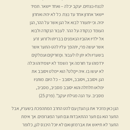
לנצח-נצחים. יעקב יכלה – ואחד יישאר. תמיד
יישאר אחרון אחד עד נצח. כל לא יהיה ואחרון
יהיה. וכי יתעורר לבוא אל הגן אשר על ההר, הגן
העומד כנקודה על ההר. לעבור הנקודה ולבוא
אל ילדיו אהוביו הנאמנים בבריתו ולזרוע זרע
אשר יעשה פרי, יתהפך עליו להט-התער אשר
בשעריו ולא יתן לו לעבור. ומַזוּריקים ועמלקים
ירדפוהו עד חורמה אך השמד לא ישמידוהו וכלה
לא יעשו בו. איה יימָלט? הוא יימלט ויסובב את
הגן. ויסובב, ויסובב, ויסובב – כל היום. מותניו
ימלאו חלחלה והוא יסובב מסביב, מסביב,
מסביב. עד הנה מגילת יעקב". (פרק 25)
הגן כאן מזכיר את גן העדן עם להט החרב המתהפכת בשעריו, אבל
התער הוא גם תער ההתאבדות וגם תער הפוגרומים. אך אימת
התער לא תייאש את אברמזון ואם לא יוכל היכנס לגן, כלומר