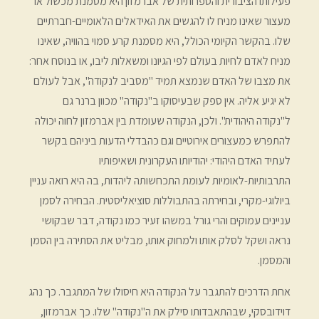
פעילותו הציבורית והספרותית של אברמזון היא מסמנת מכשול או
מעצור שאינו מניח לו להגשים את האידאלים הלאומיים-חברתיים
שלו. בהקשר הקיומי הכולל, היא מסמנת קרע סמוי בהוויה, שאינו
מניח לאדם לחיות בעולם לפי הגיונו ומשאלות ליבו, או בנוסח אחר:
את מצבו של האדם שנמצא תמיד "מסביב לנקודה", אבל לעולם
לא יגיע אליה. אין ספק שבעיסוקו ב"נקודה" מכוון ברנר גם
ל"נקודה היהודית". ולכן, הנקודה שעומדת בין אברמזון לחוה יכולה
להתפרש כמעצורים אירוטיים וגם כהבדלי הדעות ביניהם בקשר
לעתיד האדם היהודי: יהודיותו העקרונית ושאיפותיו
התרבותיות-לאומיות לעומת התכחשותה ליהדות, בה היא רואה עניין
ביולוגי-מקרי, ובחירתה בהתבוללות סוציאליסטית. הבחירה לסמן
עניינים עמוקים והרי גורל במשהו זעיר כמו נקודה, דבר שבקושי
נראה ושקל לסלק אותו ולמחוק אותו, מבליט את הסתירה בין הסמן
והמסמן.
אחת הדרכים להתגבר על הנקודה היא חיסולו של המתגבר. כך נהג
דוידובסקי, שבהתאבדותו סילק את ה"נקודה" שלו. כך אברמזון,