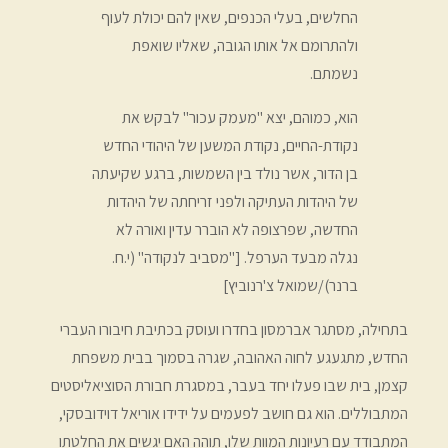
החלשים, בעלי הכנפים, שאין להם יכולת לעוף
ולהתרומם אל אותו הגובה, שאליו שואפת
נשמתם.
הוא, כמוהם, יצא "מעמק עכור" לבקש את
נקודת-החיים, נקודת המשען של היהודי החדש
בן הדור, אשר נולד בין השמשות, ברגע שקיעתה
של היהדות העתיקה ולפני זריחתה של היהדות
החדשה, שפרצופה לא הוברר עדין ואורה לא
נגלה מבעד הערפל. [
"מסביב לנקודה" (י.ח.
ברנר)/שמואל צ'רנוביץ
]
בתחילה, מסתגר אברמסון בחדרו ועוסק בכתיבת חיבורו העברי
החדש, מתגעגע לחוה האהובה, שגרה בסמוך בבית משפחת
קצמן, בית שבו פעלו יחד בעבר, במסגרת חבורת הסוציאליסטים
המתבוללים. הוא גם חושב לפעמים על ידידו אוריאל דוידובסקי,
המתבודד עם רעיונות המוות שלו, תוהה האם יגשים את החלטתו