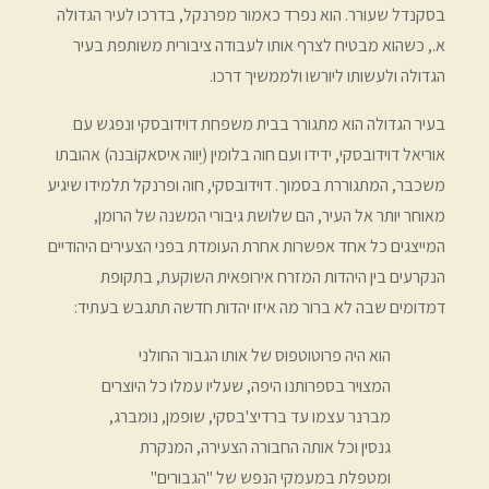
בסקנדל שעורר. הוא נפרד כאמור מפרנקל, בדרכו לעיר הגדולה
א., כשהוא מבטיח לצרף אותו לעבודה ציבורית משותפת בעיר
הגדולה ולעשותו ליורשו ולממשיך דרכו.
בעיר הגדולה הוא מתגורר בבית משפחת דוידובסקי ונפגש עם
אוריאל דוידובסקי, ידידו ועם חוה בלומין (יֶווה איסאקוֹבנה) אהובתו
משכבר, המתגוררת בסמוך. דוידובסקי, חוה ופרנקל תלמידו שיגיע
מאוחר יותר אל העיר, הם שלושת גיבורי המשנה של הרומן,
המייצגים כל אחד אפשרות אחרת העומדת בפני הצעירים היהודיים
הנקרעים בין היהדות המזרח אירופאית השוקעת, בתקופת
דמדומים שבה לא ברור מה איזו יהדות חדשה תתגבש בעתיד:
הוא היה פרוטוטפוס של אותו הגבור החולני
המצויר בספרותנו היפה, שעליו עמלו כל היוצרים
מברנר עצמו עד ברדיצ'בסקי, שופמן, נומברג,
גנסין וכל אותה החבורה הצעירה, המנקרת
ומטפלת במעמקי הנפש של "הגבורים"