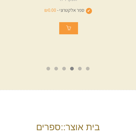
ספר אלקטרוני -
₪42.00
ספר מודפס -
₪96.00
בית אוצר::ספרים