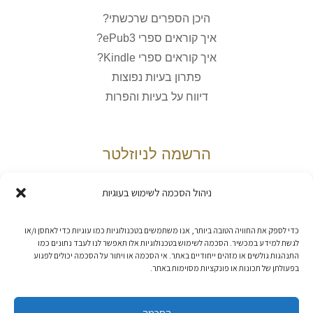
היכן הספרים שרכשתי?
איך קוראים ספרי ePub3?
איך קוראים ספרי Kindle?
פתרון בעיות נפוצות
דיווח על בעיות והפרות
הרשמה לניוזלטר
ניהול הסכמה לשימוש בעוגיות
אני מאשר/ת את
מדיניות הפרטיות
כדי לספק את החוויה הטובה ביותר, אנו משתמשים בטכנולוגיות כמו עוגיות כדי לאחסן ו/או
לגשת למידע במכשיר. הסכמה לשימוש בטכנולוגיות אלו תאפשר לנו לעבד נתונים כמו
התנהגות גולשים או מזהים ייחודיים באתר. אי הסכמה או ויתור על הסכמה יכולים לפגוע
בפעולתן של תכונות או פונקציות מסוימות באתר.
הסכמה