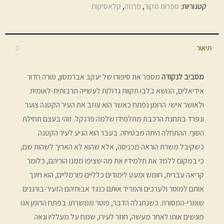
קטגוריות:
ספרות מקור
,
פרוזה
,
קלאסיקות
תיאור
מסביב לנקודה
מספר את סיפורו של יעקב אברמסון, מורה חדור
אידיאלים, הנושא בלבו תקוות גדולות לעשייה תרבותית-לאומית
ולאושר אישי. הרומן נפתח כאשר הוא עוזב את העיר הקטנה צוער
ונפרד בתחנת הרכבת מתלמידו שלמה פרנקל. זוהי בעצם תחילת
הסוף. ההתחלה היתה מבטיחה. בעבר הוא הגיע לעיר הקטנה
כשקיבל משרת הוראה מכניסה, אלא שהוא לא האריך לשהות שם,
כי במקום ללמד את תלמידיו את מה שציפו ממנו הוריהם, כלומר
קריאה עברית, חומש ומעט לימודים כלליים פורמליים, הוא חינך
אותם למוסר ולערכים והמריד אותם כנגד אבותיהם הזעיר-בורגנים
שומרי-המסורת. כשנתגלה הדבר, פוטר ממשרתו. בפתח הרומן אנו
פוגשים אותו לאחר מעשה, חוזר לעירו, שמח על מעלליו וגאה