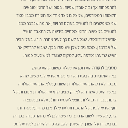
להתפכחות אך גם לאובדן שפיותו. בסופו של הרומן מובאים
חלומותיו המטורפים, שמציגים מצד אחד את חומרת מצבו ומצד
שני מאפשרים לו להגשים בעולם ההזיות, את מה שנבצר ממנו
להגשים במציאות. הרומן מסתיים בידיעה על התאבדותו של
אוריאל דוידובסקי, שנסע לשם כך לעיר אחרת. הוריו, בעלי הבית
של אברמזון, ממתינים לשכן שעיסוקו בכך, שיבוא להרחיק את
האיש שדעתו נטרפה עליו, למקום שנועד למשוגעים כמוהו.
מסביב לנקודה
הוא רומן אידיאולוגי משום שהוא עוסק
באידיאולוגיות. בה בעת הוא רומן אנטי-אידיאולוגי משום שהוא
מבקר לא רק את האידיאולוגיות השונות, אלא את האידיאולוגיה
באשר היא, כאשר הוא לא רק מציב שתי אידיאולוגיות מנוגדות של
ציונות כנגד התבוללות סוציאליסטית (חוה), אלא גם אופציה
חוץ-אידיאולוגית של התאבדות (אוריאל). אברמזון, על אף היותו
ציוני, לא שייך לשום ארגון ציוני רשמי ולכן לא מזוהה ככזה. בכך יש
גם ביקורת על הצורך להשתייך לקבוצה כדי להיחשב לאידיאליסט.