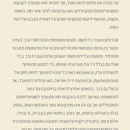
עד מהרה את חלומו להיות פועל, אך למרות זאת מצטרף לקבוצת
הסוציאליסטים המתבוללים. הוא גם מנסה לחזר אחר חוה. באותה
תקופה, מגיעות ידיעות ממקורות שונים על חומרת מצבם של יהודי
רוסיה.
אברמזון מאבד כל תקווה. מעשיו ושאיפותיו הפכו חסרי ערך בעיניו.
הפער בין אימת המציאות וסיכוייו להגשים אי אלו מרעיונותיו מתבהר
ומתחדד. תחושת הבדידות וחוסר האונים הולכת וגוברת ובד בבד
ואולי גם בגלל כל אלו מערערת שפיותו. כדי למנוע מהטירוף
להשתלט עליו, וכשאין הוא רואה כל סיכוי להמשיך לחיות חיים של
טעם ומשמעות, ובהשפעת ידידו אוריאל, הוא מחליט להתאבד, אך
נכשל גם בכך. במאמץ אחרון להיאחז בחיים ובניגוד גמור
לתחושותיו, הוא שב ללכת בעקבות חוה ומצטרף לסוציאליסטים
המתבוללים. אך גם זהו אינו פתרון והוא נותר כשנפשו חצויה, עוסק
בגלוי בפעילות ברוסית, אך כותב בחשאי יומן בעברית, זר ובודד,
אילם וכואב בחבורה ריקנית ורעשנית. התגובה האטומה והמתנכרת
של הסוציאליסטים המתבוללים לידיעות על פוגרומים, גורמת