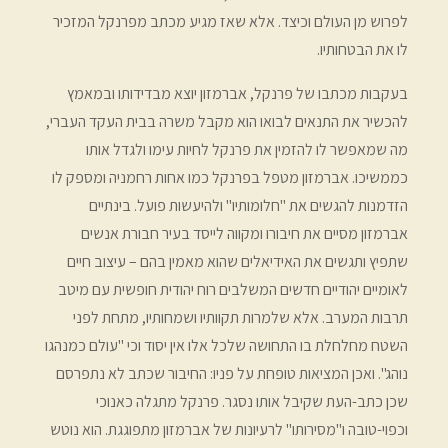
לפרוש מן העולם וכיצד. אלא שאז מגיע מכתב מפרנקל המזכיר
לו את הבטחותיו.
בעקבות מכתבו של פרנקל, אברמזון יוצא מבדידותו ובמאמץ
להכשיר את התנאים לבואו הוא מקבל משרה בבית העקד העברי,
מה שמאפשר לו להזמין את פרנקל לחיות עימו ולגדל אותו
כממשיכו. אברמזון מטפל בפרנקל כמו אחות רחמניה ומספק לו
הזדמנות להגשים את "חלומותיו" ולהיעשות פועל. בינתיים
אברמזון מסיים את חיבורו ומקווה לייסד בעיר חבורת אנשים
שתפיץ ותגשים את האידיאלים שהוא מאמין בהם – עיצוב חיים
לאומיים יהודיים חדשים המשלבים רוח יהודית חופשית עם מיטב
תרבות המערב. אלא שלמרות תקוותיו ושמחותיו, מתחת לפני
השטח מחלחלת בו התחושה שלכל אלו אין יסוד וכי "עולם כמנהגו
נוהג". ואכן המציאות טופחת על פניו: החיבור שכתב לא נתפרסם
שכן כתב-העת שקיבל אותו נסגר. פרנקל מתגלה כאנוכי
וכפוי-טובה ו"מסירותו" לרעיונות של אברמזון מתפוגגת. הוא נוטש