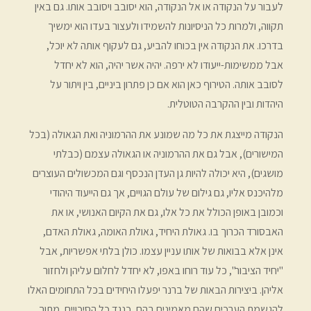
לעבור על הנקודה או אל הנקודה, הוא יסובב ויסובב אותו. גם באין
תקווה, ולמרות כל הניסיונות להשמידו ולעצור בעדו הוא ימשיך
בדרכו. את הנקודה אין בכוחו להביע, גם לעקוף אותה לא יוכל,
אבל ממשימות-ייעודו לא ירפה. יהיה אשר יהיה, הוא לא יחדל
לסובב אותה. הטירוף כאן הוא אם כן פתרון ביניים, בין ויתור על
היהדות ובין ההקרבה הטוטלית.
הנקודה מייצגת את כל מה שמונע את ההרמוניה ואת הגאולה (בכל
המישורים), אבל גם את ההרמוניה או הגאולה עצמם (כבלתי
מושגים), היא יכולה להיות גן העדן הנכסף וגם המכשולים העוצרים
מלהיכנס אליו, גם גילום של עולם הגויים, אך גם הייעוד היהודי
וכמובן באופן הכולל את כל אלו, גם את הקיום האנושי, או את
האבסורד הכרוך בו. גאולת היחיד, גאולת האומה, גאולת האדם,
אינן אלא בבואות של אותו עניין עצמו. כולן בלתי אפשריות, אבל
"יחיד הציבור", כל עוד רוחו באפו, לא יחדל לחלום עליהן ולחזור
אליהן. ביצירות הבאות של ברנר יפעלו היחידים בכל התחומים האלו
להגשמת הערכים שהם מאמינים בהם, כנגד כל הסיכויים, מתוך